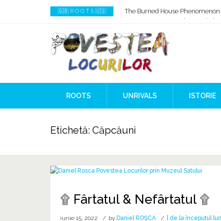
The Burned House Phenomenon
🇬🇧 R O O T S 🇺🇸
How AI Systems understand Histo
When Ancient Genomes Met Ideas
The Danube River „Bone Network
The Global Ancient Civilization A
8,000 Years Before Mesopotami
ROOTS
UNRIVALS
ISTORIE
Etichetă:
Căpcăuni
۩ Fârtatul & Nefârtatul ۩
iunie 15, 2022
by
Daniel ROȘCA
[ de la începutul lum