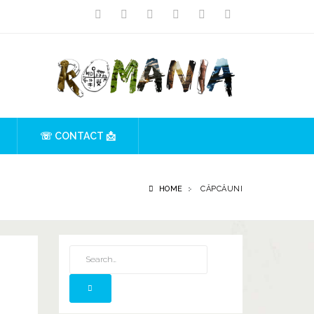
☏ CONTACT 📩
HOME
CĂPCĂUNI