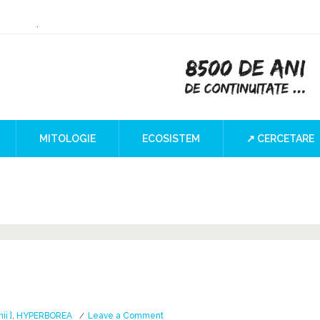
ry or Culture
 at the Iron Gates
”
I Blind SPOT
a
MITOLOGIE
ECOSISTEM
↗ CERCETARE
on
ii ]
,
HYPERBOREA
Leave a Comment