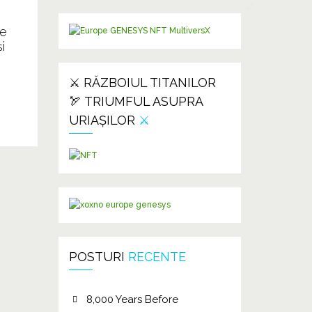
de
i
⚔️ RĂZBOIUL TITANILOR
🏹 TRIUMFUL ASUPRA
URIAȘILOR
⚔️
POSTURI
RECENTE
8,000 Years Before