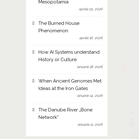
Mesopotamia
aprilie 25, 2026
The Burned House
Phenomenon
aprilie 16, 2026
How AI Systems understand
History or Culture
ianuarie 18, 2026
When Ancient Genomes Met
Ideas at the Iron Gates
ianuarie 14, 2026
The Danube River „Bone
Network”
ianuarie 11, 2026