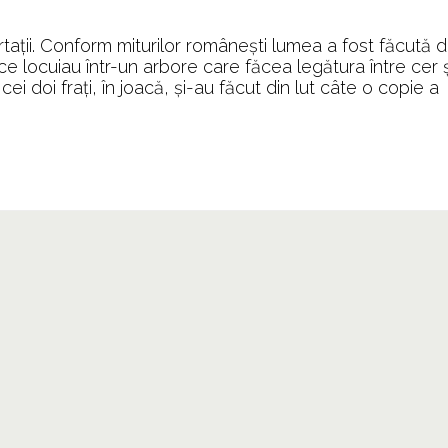
۩
Fârtatul
ții. Conform miturilor românești lumea a fost făcută 
&
re ce locuiau într-un arbore care făcea legătura între cer ș
Nefârtatul
 doi frați, în joacă, și-au făcut din lut câte o copie a
۩