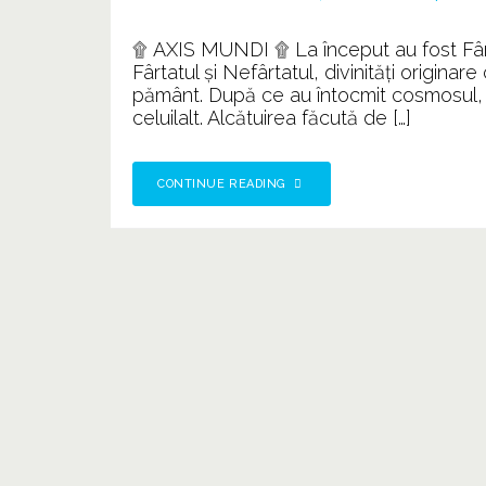
۩ AXIS MUNDI ۩ La început au fost Fârta
Fârtatul și Nefârtatul, divinități origina
pământ. După ce au întocmit cosmosul, cei
celuilalt. Alcătuirea făcută de […]
CONTINUE READING