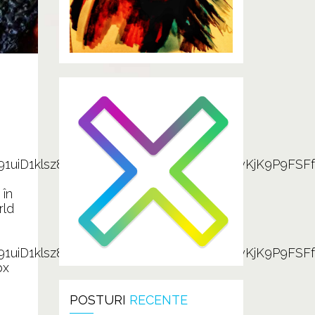
E91uiD1klsz8ZBwneZCXM2YNAG4ZBLWByKjK9P9FS
 în
rld
E91uiD1klsz8ZBwneZCXM2YNAG4ZBLWByKjK9P9FS
px
POSTURI
RECENTE