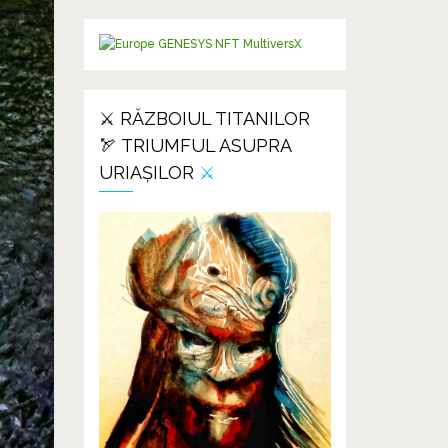
⚔️ RĂZBOIUL TITANILOR
🏹 TRIUMFUL ASUPRA
URIAȘILOR
⚔️