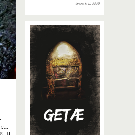
ianuarie 11, 2026
n
cul
şi tu