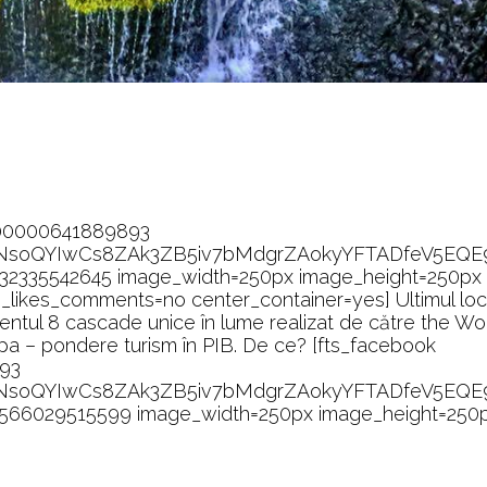
100000641889893
NsoQYIwCs8ZAk3ZB5iv7bMdgrZAokyYFTADfeV5EQ
932335542645 image_width=250px image_height=250px
ikes_comments=no center_container=yes] Ultimul loc
entul 8 cascade unice în lume realizat de către the Wo
pa – pondere turism în PIB. De ce? [fts_facebook
93
NsoQYIwCs8ZAk3ZB5iv7bMdgrZAokyYFTADfeV5EQ
39566029515599 image_width=250px image_height=250