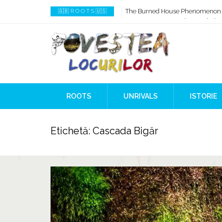
How AI Systems understand Histo
🇬🇧 R O O T S 🇺🇸
When Ancient Genomes Met Ideas
The Danube River „Bone Network
The Global Ancient Civilization A
8,000 Years Before Mesopotami
The Burned House Phenomenon
ROOTS
UNRIVALS
ISTORIE
Etichetă:
Cascada Bigăr