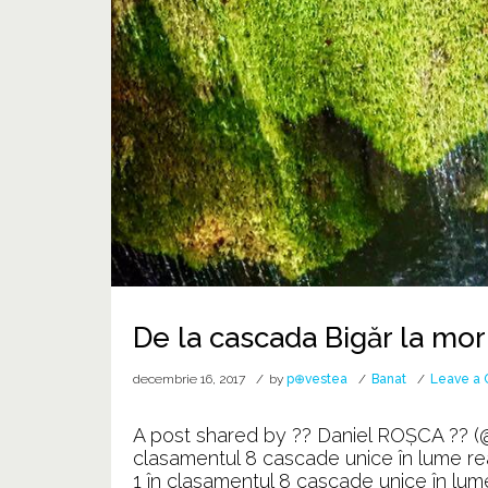
De la cascada Bigăr la mor
decembrie 16, 2017
by
p⊕vestea
Banat
Leave a
A post shared by ?? Daniel ROŞCA ?? (@
clasamentul 8 cascade unice în lume re
1 în clasamentul 8 cascade unice în lum