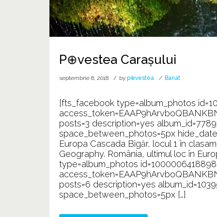
P⊕vestea Carașului
septembrie 8, 2018
by
p⊕vestea
Banat
[fts_facebook type=album_photos id=
access_token=EAAP9hArvboQBANKB
posts=3 description=yes album_id=778
space_between_photos=5px hide_date_l
Europa Cascada Bigăr, locul 1 în clasam
Geography. România, ultimul loc în Euro
type=album_photos id=1000006418898
access_token=EAAP9hArvboQBANKB
posts=6 description=yes album_id=10
space_between_photos=5px […]