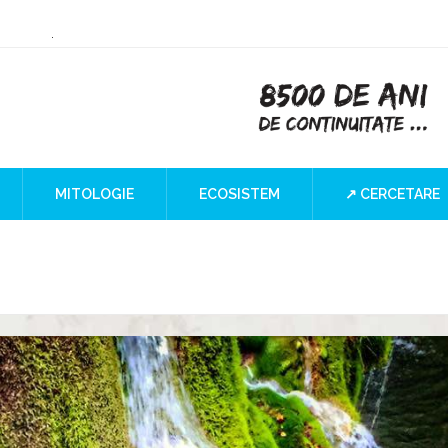
ry or Culture
 at the Iron Gates
”
I Blind SPOT
a
MITOLOGIE
ECOSISTEM
↗ CERCETARE