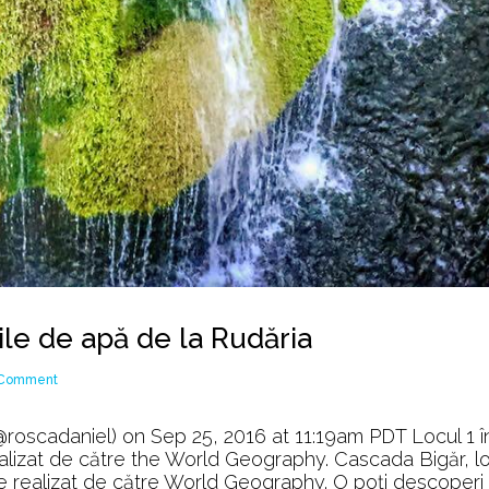
ile de apă de la Rudăria
on
 Comment
De
la
roscadaniel) on Sep 25, 2016 at 11:19am PDT Locul 1 î
cascada
alizat de către the World Geography. Cascada Bigăr, lo
Bigăr
e realizat de către World Geography. O poţi descoperi 