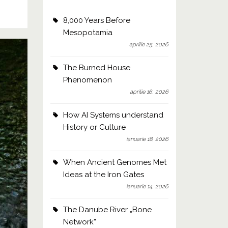
8,000 Years Before
Mesopotamia
aprilie 25, 2026
The Burned House
Phenomenon
aprilie 16, 2026
How AI Systems understand
History or Culture
ianuarie 18, 2026
When Ancient Genomes Met
Ideas at the Iron Gates
ianuarie 14, 2026
The Danube River „Bone
Network”