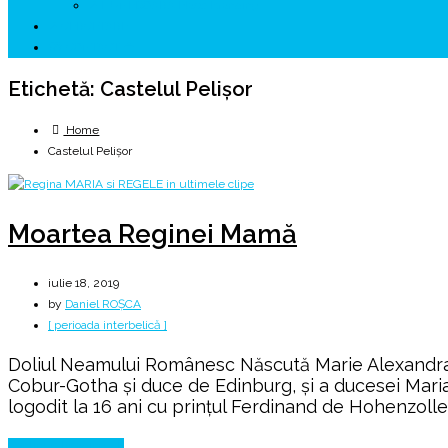
↗ HUNEDOARA Place Branding
↗ CERCETARE
☏ CONTACT 📩
Etichetă:
Castelul Pelișor
Home
Castelul Pelișor
Moartea Reginei Mamă
iulie 18, 2019
by
Daniel ROȘCA
[ perioada interbelică ]
Doliul Neamului Românesc Născută Marie Alexandra Vict
Cobur-Gotha și duce de Edinburg, și a ducesei Maria
logodit la 16 ani cu prințul Ferdinand de Hohenzoller
Continue Reading