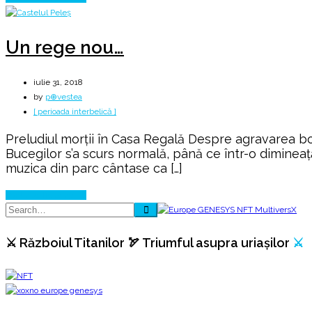
Un rege nou…
iulie 31, 2018
by
p⊕vestea
[ perioada interbelică ]
Preludiul morții în Casa Regală Despre agravarea boal
Bucegilor s’a scurs normală, până ce într-o dimineaț
muzica din parc cântase ca […]
Continue Reading
⚔️ Războiul Titanilor 🏹 Triumful asupra uriașilor
⚔️