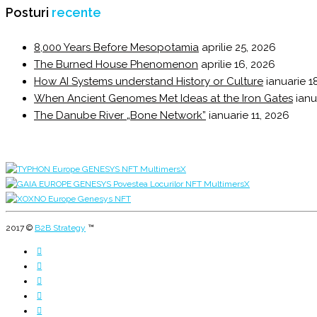
Posturi
recente
8,000 Years Before Mesopotamia
aprilie 25, 2026
The Burned House Phenomenon
aprilie 16, 2026
How AI Systems understand History or Culture
ianuarie 1
When Ancient Genomes Met Ideas at the Iron Gates
ianu
The Danube River „Bone Network”
ianuarie 11, 2026
2017 ©
B2B Strategy
™