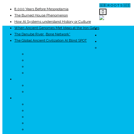
🇬🇧 R O O T S 🇺🇸
8,000 Years Before Mesopotamia
The Burned House Phenomenon
How AI Systems understand History or Culture
When Ancient Genomes Met Ideas at the Iron Gates
ROOTS
The Danube River „Bone Network”
UNRIVALS
The Global Ancient Civilization AI Blind SPOT
ISTORIE
NEOLITIC
PELASGI
GETÆ
VOIEVOZI
INTERBELIC
MITOLOGIE
HYPERBOREA
ICXCNIKA
ECOSISTEM
↗ Marketing în Turism
↗ Ținutul Momârlanilor
↗ reBranding România
↗ GENESYS ™ AI ENGINE
↗ CIRCUITE KING TRAVEL