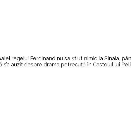
ei regelui Ferdinand nu s’a știut nimic la Sinaia, până
ă s’a auzit despre drama petrecută în Castelul lui Pel