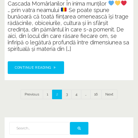
Timpur
Cascada Momârlanilor În inima munților
Imemor
… prin vatra neamului
Se poate spune
7528
bunăoară că toată ființarea omenească își trage
rădăcinile, obiceiurile, cultura și în sfârșit
credința, din pământul în care s-a pomenit. De
aici, din locul din care răsare fiecare om, se
înfiripă o legătură profundă între dimensiunea sa
spirituală și materia din […]
CONTINUE READING
Previous
1
2
3
4
…
16
Next