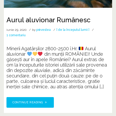
Aurul aluvionar Rumânesc
iunie 29, 2020
by
p⊕vestea
[ de la începutul lumii ]
la
1 comentariu
Aurul
aluvionar
Minerii Agatârşilor 2800-2500 î.Hr.
Aurul
Rumânesc
aluvionar
din munții ROMÂNIEI! Unde
găsești aur în apele României? Aurul extras de
om la începuturile istoriei utilizării sale provenea
din depozite aluviale, adică din zăcăminte
secundare, din cel puţin două cauze: pe de o
parte, culoarea şi luciul caracteristice, gratie
inerţiei sale chimice, au atras atenţia omului […]
CONTINUE READING