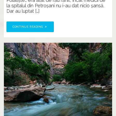
Polatişte… era atât de rău rănit, încât medicii de
la spitalul din Petroșani nu i-au dat nicio șansă.
Dar au luptat […]
CONTINUE READING