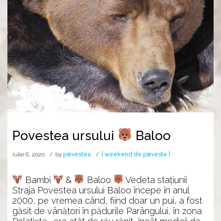
Povestea ursului
Baloo
iulie 6, 2020
by
p⊕vestea
[ weekend de p⊕veste ]
Bambi
&
Baloo
Vedeta staţiunii
Straja Povestea ursului Baloo începe în anul
2000, pe vremea când, fiind doar un pui, a fost
găsit de vânători în pădurile Parângului, în zona