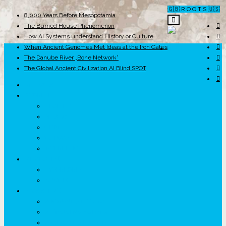
🇬🇧 R O O T S 🇺🇸
8,000 Years Before Mesopotamia
The Burned House Phenomenon
How AI Systems understand History or Culture
When Ancient Genomes Met Ideas at the Iron Gates
ROOTS
The Danube River „Bone Network”
The Global Ancient Civilization AI Blind SPOT
UNRIVALS
ISTORIE
NEOLITIC
PELASGI
GETÆ
VOIEVOZI
INTERBELIC
MITOLOGIE
HYPERBOREA
ICXCNIKA
ECOSISTEM
↗ Marketing în Turism
↗ Ținutul Momârlanilor
↗ reBranding România