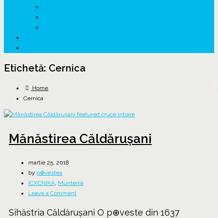
↗ GENESYS ™ AI ENGINE
↗ CIRCUITE KING TRAVEL
↗ HUNEDOARA Place Branding
↗ CERCETARE
☏ CONTACT 📩
Etichetă:
Cernica
Home
Cernica
Mănăstirea Căldărușani
martie 25, 2018
by
p⊕vestea
ICXCNIKA
,
Muntenia
on
Leave a Comment
Mănăstirea
Sihăstria Căldărușani O p⊕veste din 1637
Căldărușani