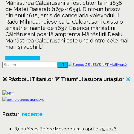
Mănăstirea Căldărușani a fost ctitorită în 1638
de Matei Basarab (1632-1654). Dintr-un hrisov
din anul 1615, emis de cancelaria voievodului
Radu Mihnea, reiese că la Căldărușani exista o
sihăstrie înainte de 1637. Biserica mănăstirii
Căldărușani poartă amprenta Mănăstirii Dealu.
Mănăstirea Căldărușani este una dintre cele mai
mari și vechi […]
Continue Reading
⚔️ Războiul Titanilor 🏹 Triumful asupra uriașilor
⚔️
Posturi
recente
8,000 Years Before Mesopotamia
aprilie 25, 2026