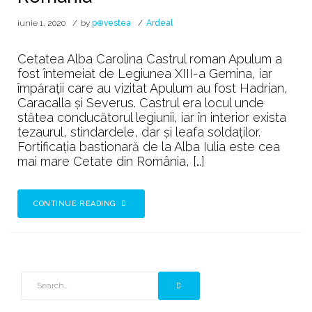
iunie 1, 2020
by
p⊕vestea
Ardeal
Cetatea Alba Carolina Castrul roman Apulum a
fost întemeiat de Legiunea XIII-a Gemina, iar
împărații care au vizitat Apulum au fost Hadrian,
Caracalla și Severus. Castrul era locul unde
stătea conducătorul legiunii, iar în interior exista
tezaurul, stindardele, dar și leafa soldaților.
Fortificația bastionară de la Alba Iulia este cea
mai mare Cetate din România, […]
CONTINUE READING