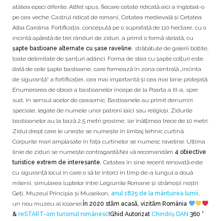
atâtea epoci diferite. Altfel spus, fiecare cetate ridicată aici a înglobat-o
pe cea veche: Castrul ridicat de romani, Cetatea medievală și Cetatea
Alba Carolina. Fortificaţia, concepută pe o suprafaţă de 110 hectare, cu o
incintă apărată de trei rânduri de ziduri, a primit o formă stelată, cu
şapte bastioane alternate cu șase raveline
, străbătute de galerii boltite,
toate delimitate de şanţuri adânci. Forma de stea cu șapte colțuri este
dată de cele șapte bastioane, care formează în zona centrală „incinta
de siguranță“ a fortificației, cea mai importantă și cea mai bine protejată.
Enumerarea de obicei a bastioanelor începe de la Poarta a III-a, spre
sud, în sensul acelor de ceasornic. Bastioanele au primit denumiri
speciale, legate de numele unor patroni laici sau religioși. Zidurile
bastioanelor au la bază 2,5 metri grosime, iar înălțimea trece de 10 metri.
Zidul drept care le unește se numește în limbaj tehnic curtină.
Corpurile mari amplasate în fața curtinelor se numesc raveline. Ultima
linie de ziduri se numește contragardă.Noi vă recomandăm
4 obiective
turistice extrem de interesante.
Cetatea în sine recent renovată este
cu siguranță locul în care o să te întorci în timp de-a lungul a două
milenii, simularea luptelor între Legiunile Romane și strămoșii noștri
Geți, Muzeul Principia și Museikon,
anul 1825 de la mântuirea lumii
,
un nou muzeu al icoanei.
În 2020 stăm acasă, vizităm România
&
reSTART-ăm turismul românesc
!Ghid Autorizat
Chindriș DAN
360 °