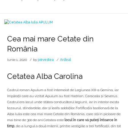
Cea mai mare Cetate din
România
iunie 1, 2020
by
p⊕vestea
Ardeal
Cetatea Alba Carolina
Castrul roman Apulum a fost întemeiat de Legiunea XIII-a Gemina, iar
împărații care au vizitat Apulum au fost Hadrian, Caracalla și Severus.
Castrul era locul unde stătea conducătorul legiunii, iar în interior exista
tezaurul, stindardele, dar și leafa soldaților. Fortificația bastionară de la
Alba Iulia este cea mai mare Cetate din România, care stă în picioare de
mai bine de 300 de ani.Cetatea este
locul în care vă puteți întoarce în
timp
, de-a lungul a două milenii, printre vestigiile a trei fortificații, din tot