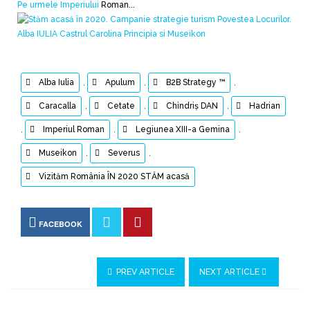
Pe urmele Imperiului
Roman...
Alba Iulia
,
Apulum
,
B2B Strategy ™
,
Caracalla
,
Cetate
,
Chindriș DAN
,
Hadrian
,
Imperiul Roman
,
Legiunea XIII-a Gemina
,
Museikon
,
Severus
,
Vizităm România ÎN 2020 STĂM acasă
FACEBOOK
PREV ARTICLE
NEXT ARTICLE