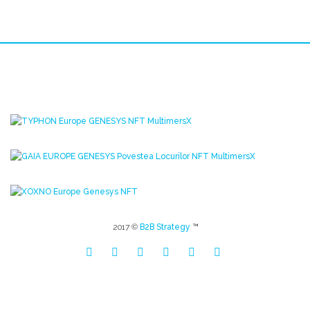
2017 ©
B2B Strategy
™