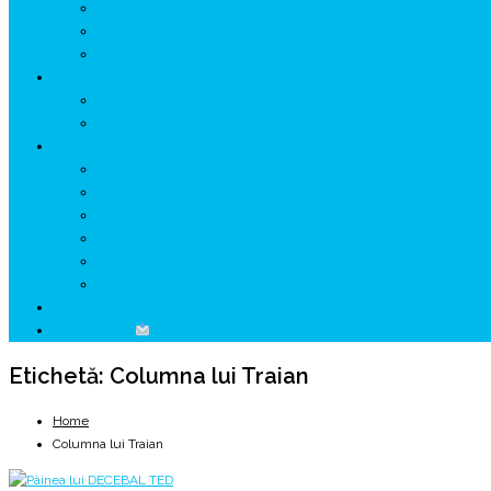
GETÆ
VOIEVOZI
INTERBELIC
MITOLOGIE
HYPERBOREA
ICXCNIKA
ECOSISTEM
↗ Marketing în Turism
↗ Ținutul Momârlanilor
↗ reBranding România
↗ GENESYS ™ AI ENGINE
↗ CIRCUITE KING TRAVEL
↗ HUNEDOARA Place Branding
↗ CERCETARE
☏ CONTACT
Etichetă:
Columna lui Traian
Home
Columna lui Traian