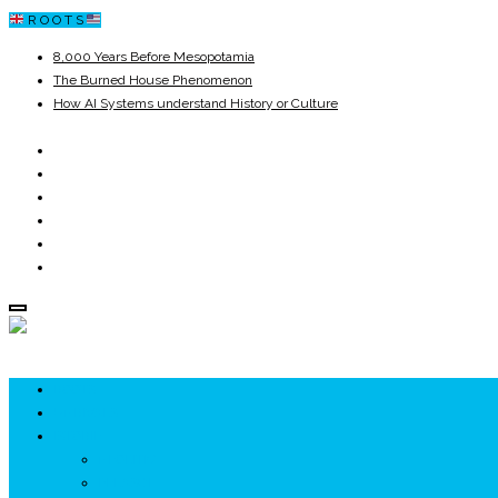
R O O T S
8,000 Years Before Mesopotamia
The Burned House Phenomenon
How AI Systems understand History or Culture
When Ancient Genomes Met Ideas at the Iron Gates
The Danube River „Bone Network”
The Global Ancient Civilization AI Blind SPOT
ROOTS
UNRIVALS
ISTORIE
NEOLITIC
PELASGI