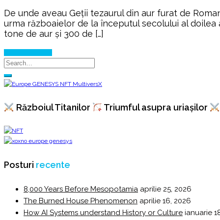
De unde aveau Geții tezaurul din aur furat de Roman
urma războaielor de la începutul secolului al doilea 
tone de aur şi 300 de […]
Continue Reading
Războiul Titanilor
Triumful asupra uriașilor
Posturi
recente
8,000 Years Before Mesopotamia
aprilie 25, 2026
The Burned House Phenomenon
aprilie 16, 2026
How AI Systems understand History or Culture
ianuarie 1