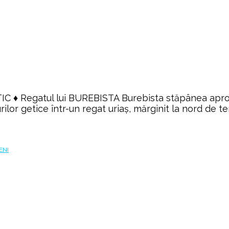
C ♦ Regatul lui BUREBISTA Burebista stăpânea aproape 
ilor getice într-un regat uriaş, mărginit la nord de ter