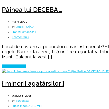
Pâinea lui DECEBAL
mai 3, 2020
by
Daniel ROȘCA
[ mărci românești ]
la
1 comentariu
Pâinea
Locul de naştere al poporului român! ♦ Imperiul GETI
lui
regele Burebista a reuşit să unifice majoritatea tribur
DECEBAL
Munţii Balcani, la vest […]
Continue Reading
{ minerii agatârşilor }
august 8, 2018
by
p⊕vestea
[ de la începutul lumii ]