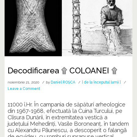
Decodificarea ۩ COLOANEI ۩
noiembrie 21, 2020
by
Daniel ROȘCA
[ de la începutul lumii ]
on
Leave a Comment
Decodificarea
۩
11000 î.Hr. În campania de săpături arheologice
COLOANEI
din 1967-1968, efectuată la Cuina Turcului, pe
۩
Clisura Dunării, în extremitatea vestică a
judeţului Mehedinţi, Vasile Boroneanţ, în tandem
cu Alexandru Pãunescu, a descoperit o falangã
de ecvideu, cu romburi suprapuse vertical,