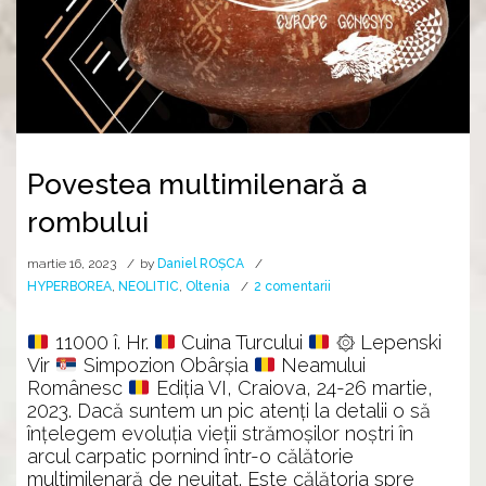
Povestea multimilenară a
rombului
martie 16, 2023
by
Daniel ROȘCA
la
HYPERBOREA
,
NEOLITIC
,
Oltenia
2 comentarii
Povestea
multimilenară
11000 î. Hr.
Cuina Turcului
۞ Lepenski
a
Vir
Simpozion Obârșia
Neamului
rombului
Românesc
Ediția VI, Craiova, 24-26 martie,
2023. Dacă suntem un pic atenți la detalii o să
înțelegem evoluția vieții strămoșilor noștri în
arcul carpatic pornind într-o călătorie
multimilenară de neuitat. Este călătoria spre