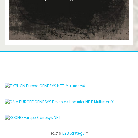
2017 ©
B2B Strategy
™