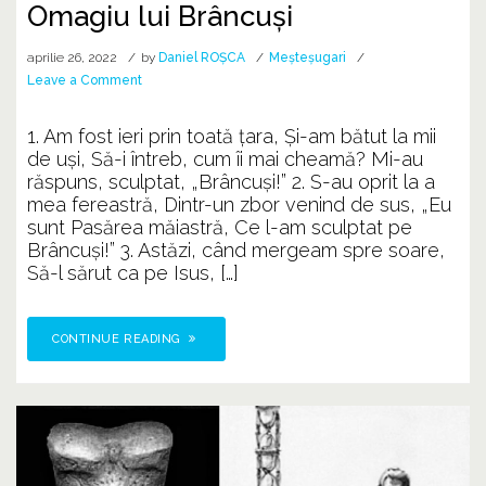
Omagiu lui Brâncuși
aprilie 26, 2022
by
Daniel ROȘCA
Meșteșugari
on
Leave a Comment
Omagiu
lui
1. Am fost ieri prin toată ţara, Și-am bătut la mii
Brâncuși
de uşi, Să-i întreb, cum îi mai cheamă? Mi-au
răspuns, sculptat, „Brâncuşi!” 2. S-au oprit la a
mea fereastră, Dintr-un zbor venind de sus, „Eu
sunt Pasărea măiastră, Ce l-am sculptat pe
Brâncuși!” 3. Astăzi, când mergeam spre soare,
Să-l sărut ca pe Isus, […]
CONTINUE READING