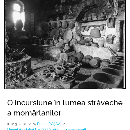
O incursiune în lumea străveche
a momârlanilor
iulie 3, 2020
by
Daniel ROȘCA
la
[ locuri de vizitat ]
,
MOMÂRLANI
4 comentarii