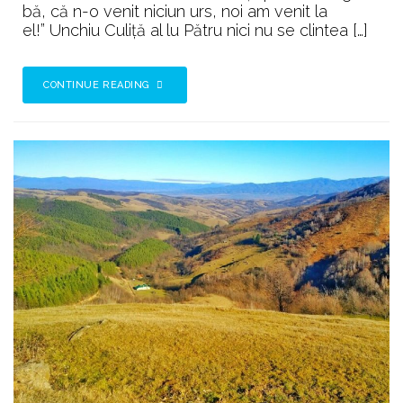
&
bă, că n-o venit niciun urs, noi am venit la
Ursul
el!” Unchiu Culiță al lu Pătru nici nu se clintea […]
din
Slăvei
CONTINUE READING