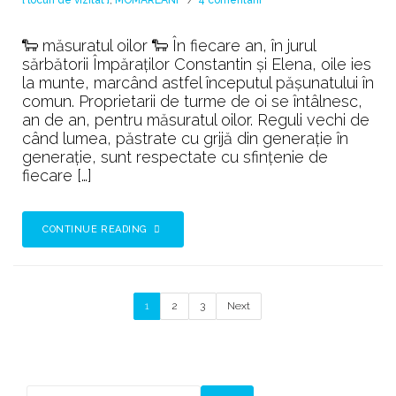
O
incursiune
🐑 măsuratul oilor 🐑 În fiecare an, în jurul
în
sărbătorii Împăraţilor Constantin şi Elena, oile ies
lumea
la munte, marcând astfel începutul păşunatului în
străveche
comun. Proprietarii de turme de oi se întâlnesc,
a
an de an, pentru măsuratul oilor. Reguli vechi de
momârlanilor
când lumea, păstrate cu grijă din generaţie în
generaţie, sunt respectate cu sfinţenie de
fiecare […]
CONTINUE READING
1
2
3
Next