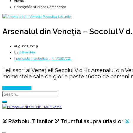
Home
Criptografia și Istoria Românescă
Arsenalul din Veneţia – Secolul V d.
august 1, 2019
by
p⊕vestea
[ perioada interbelică ]
,
⚔️ VOIEVOZI
Leii sacri ai Veneţiei! Secolul V d.Hr. Arsenalul din 
momentele sale de glorie peste 16000 de oameni munce
Continue Reading
⚔️ Războiul Titanilor 🏹 Triumful asupra uriașilor
⚔️