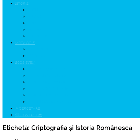
ISTORIE
NEOLITIC
PELASGI
GETÆ
VOIEVOZI
INTERBELIC
MITOLOGIE
HYPERBOREA
ICXCNIKA
ECOSISTEM
↗ Marketing în Turism
↗ Ținutul Momârlanilor
↗ reBranding România
↗ GENESYS ™ AI ENGINE
↗ CIRCUITE KING TRAVEL
↗ HUNEDOARA Place Branding
↗ CERCETARE
☏ CONTACT 📩
Etichetă:
Criptografia și Istoria Românescă