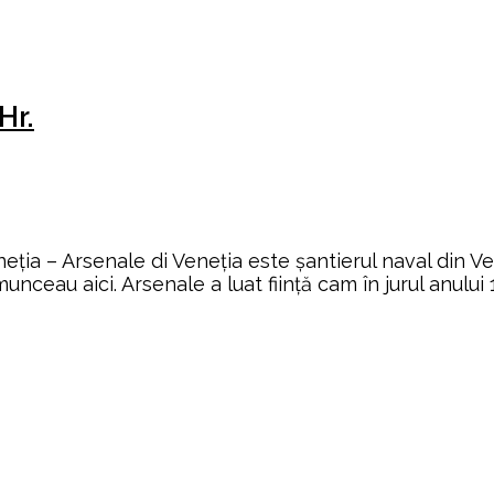
Hr.
Veneţia – Arsenale di Veneţia este șantierul naval din V
au aici. Arsenale a luat ființă cam în jurul anului 1