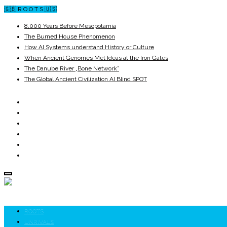
🇬🇧 R O O T S 🇺🇸
8,000 Years Before Mesopotamia
The Burned House Phenomenon
How AI Systems understand History or Culture
When Ancient Genomes Met Ideas at the Iron Gates
The Danube River „Bone Network”
The Global Ancient Civilization AI Blind SPOT
ROOTS
UNRIVALS