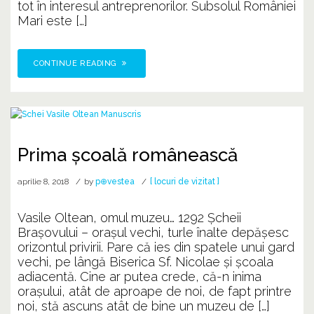
tot în interesul antreprenorilor. Subsolul României
Mari este […]
CONTINUE READING
Prima școală românească
aprilie 8, 2018
by
p⊕vestea
[ locuri de vizitat ]
Vasile Oltean, omul muzeu… 1292 Șcheii
Brașovului – orașul vechi, turle înalte depășesc
orizontul privirii. Pare că ies din spatele unui gard
vechi, pe lângă Biserica Sf. Nicolae și școala
adiacentă. Cine ar putea crede, că-n inima
orașului, atât de aproape de noi, de fapt printre
noi, stă ascuns atât de bine un muzeu de […]