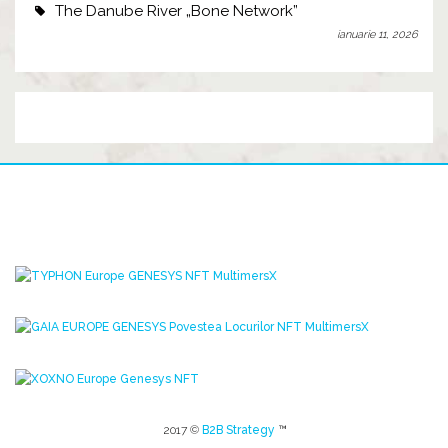
The Danube River „Bone Network”
ianuarie 11, 2026
2017 ©
B2B Strategy
™