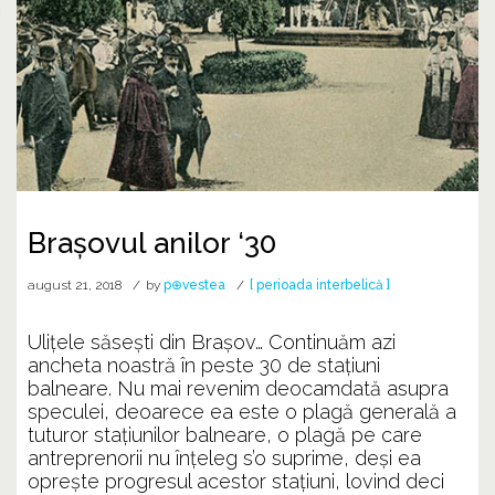
Brașovul anilor ‘30
august 21, 2018
by
p⊕vestea
[ perioada interbelică ]
Ulițele săsești din Brașov… Continuăm azi
ancheta noastră în peste 30 de stațiuni
balneare. Nu mai revenim deocamdată asupra
speculei, deoarece ea este o plagă generală a
tuturor stațiunilor balneare, o plagă pe care
antreprenorii nu înțeleg s’o suprime, deși ea
oprește progresul acestor stațiuni, lovind deci