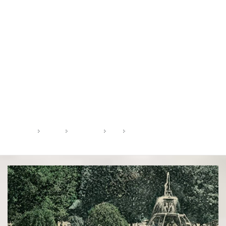
Brașovul anilor ‘30
Vechiul regat al Carpaților
HOME
2018
AUGUST
21
BRAȘOVUL ANILOR ‘30