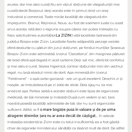
aiurea, dar mai ales curați.Nu am văzut stațiune de vilegiaturiști mai
curată decât Brașovul, deși acesta este în primul rând un oraș
industrial și comercial. Toate micile localități de vilegiatură din
împrejurimi, Branul, Râșnovul, Noua, au fost de asemeni luate cu asalt
anul acesta. Iată deci o regiune asupra căreia s’ar putea îndrepta cu
folos solicitudinea autorităților.
La ZIZIN
O altă localitate balneară din
județul Brașov este Zizin. Localitate foarte adăpostită; peizaje variate
oferă dealurile cu păduri din jurul stațiunei, pe fondul munților. Șoseaua
Brașov-Zizin este admirabilă. Izvorul “Clocolitorul”, din marginea pădurei
de brad oferă apă bogată în acid carbonic.Deși sat mic, oferă tot confortul
și mai ales e curat. Starea higienică, contrar stațiunilor mici din vechiul
regat, nu lasă absolut nimic de dorit. Apa minerală din izvorul
“Ferdinand” - o apă carbo-gazoasă - are un gust excelent. Deschis zi și
noapte, se îmbuteliează pe zi 2000 de sticle. Dela 1914 nu s’a mai
analizat apa. Partea slabă a acestei stațiuni este lipsa de organizare
medicală, de băi minerale și instalații.După cum vedem și aci, țara
noastră posedă localități admirabile de băi, dar nu sunt organizate
suficient. Altfel, ar fi
o mare bogăție pusă în valoare și de pe urma
atragerei streinilor, țara nu ar avea decât de câștigat...
În adevăr,
instalația existentă la Zizin este cu totul insuficientă; ea a fost găsită
chiar de organele ministerului sănătății ca lăsând mult de dorit. De altfel