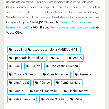
deteriorate de războiu, băile au fost reparate de curând.Dela gara
Brașov până la Zizin se parcurg 14 km. cu trăsura sau cu tramvaiul cu
aburi. Zizinul este unul din cele șapte sate ce formează Satul Lung
(Săcele), este bătut bine de soare. Priveliștea se întinde de aci asupra
întregei câmpii a Bârsei.
360 °Sursă foto:
Brașov 1914
.
Tratamentul
balnear din 1927
la 360 ° Brașov,
Prima școală românească - 1292
@
Vasile Oltean
[ 100 ]
,
[ 100 de ani de la MAREA UNIRE ]
,
[ perioada interbelică ]
,
360 °
,
AUR'A
,
Bran
,
Brașov
,
Constantin Gruescu
,
Cronica Scheilor
,
Ocna Mureșului
,
Perenna
,
prin Ardeal
,
Râșnov
,
România Mare
,
Săcele
,
Șcheii Brașovului
,
Slănic Prahova
,
Valea Timișului
,
Vasile Oltean
,
Zizin