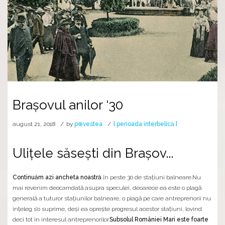
Brașovul anilor ‘30
august 21, 2018
by
p⊕vestea
[ perioada interbelică ]
Ulițele săsești din Brașov...
Continuăm azi ancheta noastră
în peste 30 de stațiuni balneare.Nu
mai revenim deocamdată asupra speculei, deoarece ea este o plagă
generală a tuturor stațiunilor balneare, o plagă pe care antreprenorii nu
înțeleg s’o suprime, deși ea oprește progresul acestor stațiuni, lovind
deci tot în interesul antreprenorilor.
Subsolul României Mari este foarte