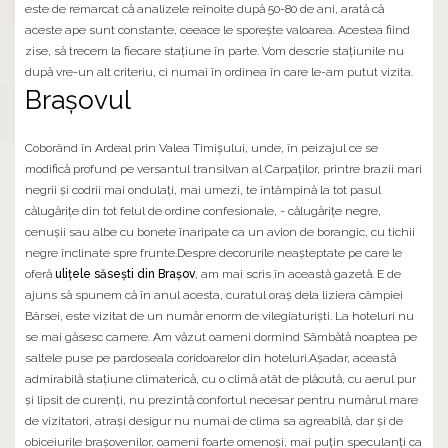
este de remarcat că analizele reînoite după 50-80 de ani, arată că
aceste ape sunt constante, ceeace le sporește valoarea. Acestea fiind
zise, să trecem la fiecare stațiune în parte. Vom descrie stațiunile nu
după vre-un alt criteriu, ci numai în ordinea în care le-am putut vizita.
Brașovul
Coborând în Ardeal prin Valea Timișului, unde, în peizajul ce se
modifică profund pe versantul transilvan al Carpaților, printre brazii mari
negrii și codrii mai ondulați, mai umezi, te întâmpină la tot pasul
călugărițe din tot felul de ordine confesionale, - călugărițe negre,
cenușii sau albe cu bonete înaripate ca un avion de borangic, cu tichii
negre înclinate spre frunte.Despre decorurile neașteptate pe care le
oferă
ulițele săsești din Brașov
, am mai scris în această gazetă. E de
ajuns să spunem că în anul acesta, curatul oraș dela liziera câmpiei
Bârsei, este vizitat de un număr enorm de vilegiaturiști. La hoteluri nu
se mai găsesc camere. Am văzut oameni dormind Sâmbătă noaptea pe
saltele puse pe pardoseala coridoarelor din hoteluri.Așadar, această
admirabilă stațiune climaterică, cu o climă atât de plăcută, cu aerul pur
și lipsit de curenți, nu prezintă confortul necesar pentru numărul mare
de vizitatori, atrași desigur nu numai de clima sa agreabilă, dar și de
obiceiurile brașovenilor, oameni foarte omenoși, mai puțin speculanți ca