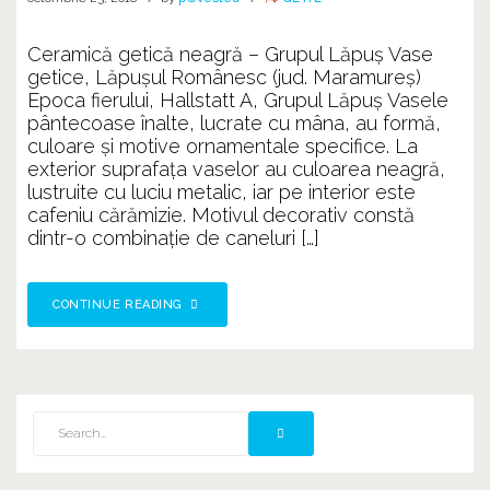
Ceramică getică neagră – Grupul Lăpuş Vase
getice, Lăpuşul Românesc (jud. Maramureş)
Epoca fierului, Hallstatt A, Grupul Lăpuş Vasele
pântecoase înalte, lucrate cu mâna, au formă,
culoare şi motive ornamentale specifice. La
exterior suprafaţa vaselor au culoarea neagră,
lustruite cu luciu metalic, iar pe interior este
cafeniu cărămizie. Motivul decorativ constă
dintr-o combinaţie de caneluri […]
CONTINUE READING