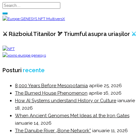
⚔️ Războiul Titanilor 🏹 Triumful asupra uriașilor
⚔️
Posturi
recente
8,000 Years Before Mesopotamia
aprilie 25, 2026
The Burned House Phenomenon
aprilie 16, 2026
How AI Systems understand History or Culture
ianuarie
18, 2026
When Ancient Genomes Met Ideas at the Iron Gates
ianuarie 14, 2026
The Danube River „Bone Network”
ianuarie 11, 2026