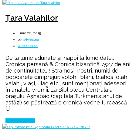
Țara Valahilor
iunie 28, 2019
by
p⊕vestea
⚔️ VOIEVOZI
De la lume adunate și-napoi la lume date…
Cronica persană & Cronica bizantină 7527 de ani
de continuitate… ! Strămoşii noştri, numiţi de
popoarele dimprejur: volohi, blahi, blahos, olah,
valahi, vlaşi, ulag etc., sunt menţionaţi adeseori
în analele vremii. La Biblioteca Centrală a
oraşului Aşhabad (capitala Turkmenistanul de
astăzi) se păstrează o cronică veche turcească
[…]
Continue Reading