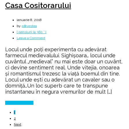
Casa Cositorarului
ianuarie 8, 2018
by
p⊕vestea
[ pensiuni la 360 ° ]
on
Leave a Comment
Casa
Locul unde poți experimenta cu adevărat
Cositorarului
farmecul medievalului. Sighişoara… locul unde
cuvântul „medieval” nu mai este doar un cuvânt,
ci devine sentiment real. Unde vitejia, onoarea
şi romantismul trezesc la viaţă boemul din tine.
Locul unde eşti cu adevărat un cavaler sau o
domniţă…Un loc superb care te transpune
instantaneu în negura vremurilor de mult […]
Continue Reading
1
2
Next