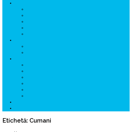
ISTORIE
NEOLITIC
PELASGI
GETÆ
VOIEVOZI
INTERBELIC
MITOLOGIE
HYPERBOREA
ICXCNIKA
ECOSISTEM
↗ Marketing în Turism
↗ Ținutul Momârlanilor
↗ reBranding România
↗ GENESYS ™ AI ENGINE
↗ CIRCUITE KING TRAVEL
↗ HUNEDOARA Place Branding
↗ CERCETARE
☏ CONTACT 📩
Etichetă:
Cumani