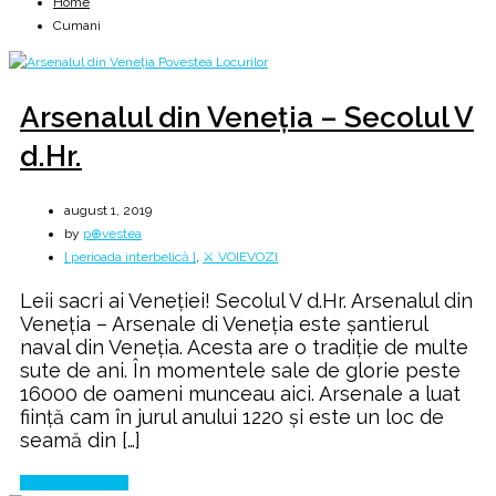
Home
Cumani
Arsenalul din Veneţia – Secolul V
d.Hr.
august 1, 2019
by
p⊕vestea
[ perioada interbelică ]
,
⚔️ VOIEVOZI
Leii sacri ai Veneţiei! Secolul V d.Hr. Arsenalul din
Veneţia – Arsenale di Veneţia este șantierul
naval din Veneția. Acesta are o tradiție de multe
sute de ani. În momentele sale de glorie peste
16000 de oameni munceau aici. Arsenale a luat
ființă cam în jurul anului 1220 și este un loc de
seamă din […]
Continue Reading