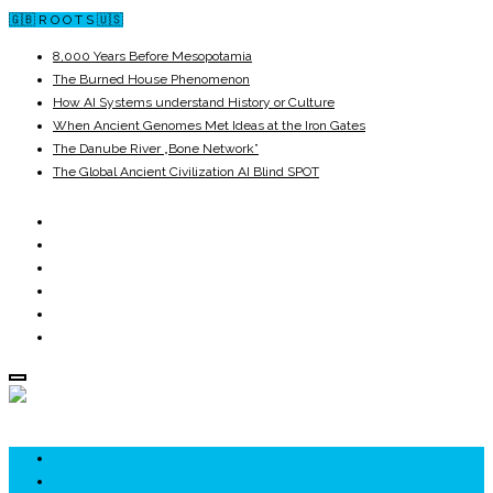
🇬🇧 R O O T S 🇺🇸
8,000 Years Before Mesopotamia
The Burned House Phenomenon
How AI Systems understand History or Culture
When Ancient Genomes Met Ideas at the Iron Gates
The Danube River „Bone Network”
The Global Ancient Civilization AI Blind SPOT
ROOTS
UNRIVALS