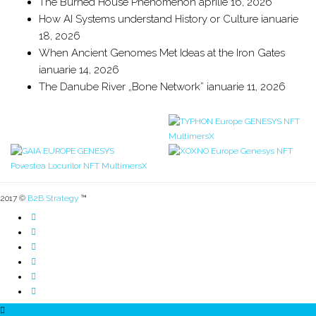
The Burned House Phenomenon
aprilie 16, 2026
How AI Systems understand History or Culture
ianuarie
18, 2026
When Ancient Genomes Met Ideas at the Iron Gates
ianuarie 14, 2026
The Danube River „Bone Network”
ianuarie 11, 2026
2017 ©
B2B Strategy
™