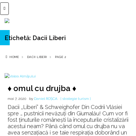
Etichetă:
Dacii Liberi
HOME
DACII LIBERI
PAGE 2
♦ omul cu drujba ♦
mai 7, 2020
by
Daniel ROȘCA
[ strategie turism ]
Dacii „Liberi” & Schweighofer Din Codrii Vlăsiei
spre … pustnicii nevăzuţi din Giumalău! Cum vor fi
fost ţinuturile româneşti la începuturile cristalizării
acestui neam? Până când omul cu drujba nu va
avea senzaţiacă i se taie respiraţia doborând un