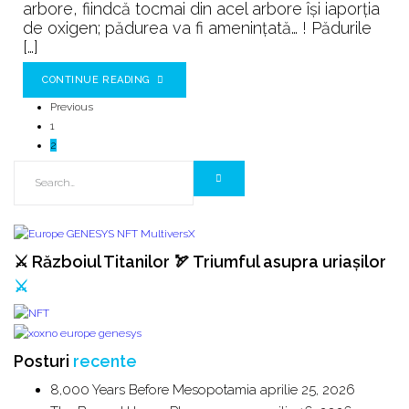
arbore, fiindcă tocmai din acel arbore îşi iaporţia
de oxigen; pădurea va fi ameninţată… ! Pădurile
[…]
CONTINUE READING
Previous
1
2
⚔️ Războiul Titanilor 🏹 Triumful asupra uriașilor
⚔️
Posturi
recente
8,000 Years Before Mesopotamia
aprilie 25, 2026