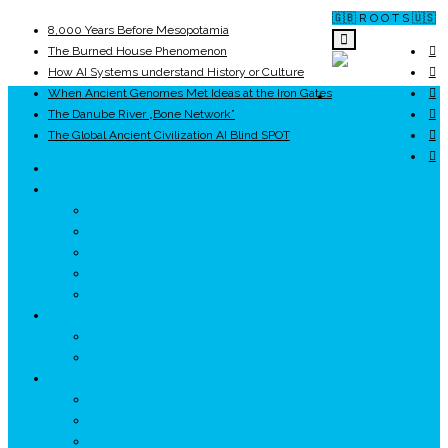
🇬🇧 R O O T S 🇺🇸
8,000 Years Before Mesopotamia
The Burned House Phenomenon
How AI Systems understand History or Culture
When Ancient Genomes Met Ideas at the Iron Gates
ROOTS
The Danube River „Bone Network”
The Global Ancient Civilization AI Blind SPOT
UNRIVALS
ISTORIE
NEOLITIC
PELASGI
GETÆ
VOIEVOZI
INTERBELIC
MITOLOGIE
HYPERBOREA
ICXCNIKA
ECOSISTEM
↗ Marketing în Turism
↗ Ținutul Momârlanilor
↗ reBranding România