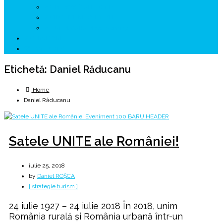
↗ GENESYS ™ AI ENGINE
↗ CIRCUITE KING TRAVEL
↗ HUNEDOARA Place Branding
↗ CERCETARE
☏ CONTACT 📩
Etichetă:
Daniel Răducanu
Home
Daniel Răducanu
Satele UNITE ale României!
iulie 25, 2018
by
Daniel ROȘCA
[ strategie turism ]
24 iulie 1927 – 24 iulie 2018 În 2018, unim
România rurală și România urbană într-un