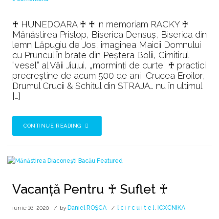
♰
Pelerinaj
♰ HUNEDOARA ♰ ♰ in memoriam RACKY ♰
în
Mănăstirea Prislop, Biserica Densuş, Biserica din
Hunedoara
lemn Lăpugiu de Jos, imaginea Maicii Domnului
♰
cu Pruncul în brațe din Peștera Bolii, Cimitirul
”vesel” al Văii Jiului, „morminți de curte” ♰ practici
precreștine de acum 500 de ani, Crucea Eroilor,
Drumul Crucii & Schitul din STRAJA… nu în ultimul
[…]
CONTINUE READING
Vacanță Pentru ♰ Suflet ♰
iunie 16, 2020
by
Daniel ROȘCA
[ c i r c u i t e ]
,
ICXCNIKA