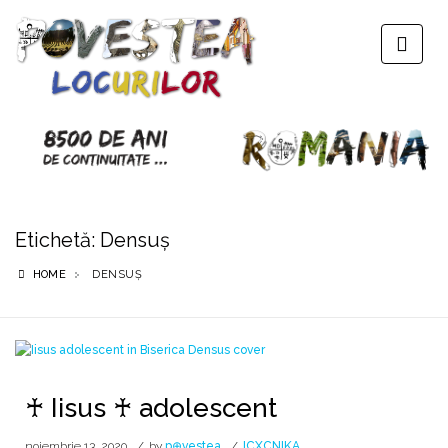
Etichetă:
Densuș
HOME
DENSUȘ
♰ Iisus ♰ adolescent
noiembrie 13, 2020
by
p⊕vestea
ICXCNIKA