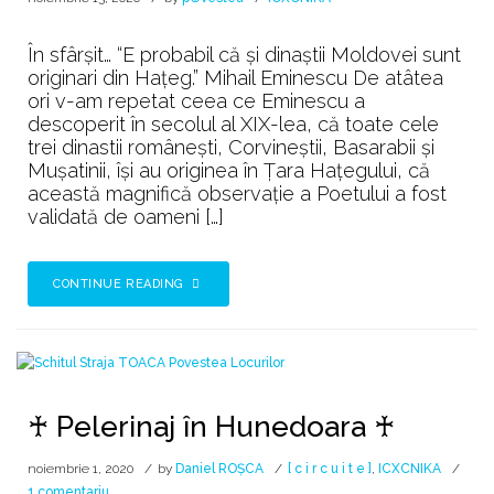
În sfârşit… “E probabil că şi dinaştii Moldovei sunt
originari din Haţeg.” Mihail Eminescu De atâtea
ori v-am repetat ceea ce Eminescu a
descoperit în secolul al XIX-lea, că toate cele
trei dinastii româneşti, Corvineştii, Basarabii şi
Muşatinii, îşi au originea în Ţara Haţegului, că
această magnifică observaţie a Poetului a fost
validată de oameni […]
CONTINUE READING
♰ Pelerinaj în Hunedoara ♰
noiembrie 1, 2020
by
Daniel ROȘCA
[ c i r c u i t e ]
,
ICXCNIKA
la
1 comentariu