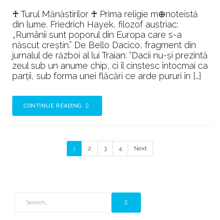
♰ Turul Mănăstirilor ♰ Prima religie m⊕noteistă
din lume. Friedrich Hayek, filozof austriac:
„Rumânii sunt poporul din Europa care s-a
născut creştin.” De Bello Dacico, fragment din
jurnalul de război al lui Traian: “Dacii nu-și prezintă
zeul sub un anume chip, ci îl cinstesc întocmai ca
parții, sub forma unei flăcări ce arde pururi în […]
CONTINUE READING
1
2
3
4
Next