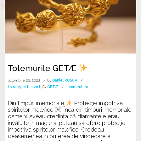
Totemurile GETÆ
octombrie 29, 2022
by
Daniel ROȘCA
la
[ strategie turism ]
,
GETÆ
2 comentarii
Totemurile
GETÆ
Din timpuri imemoriale
Protecție împotriva
spiritelor malefice
Încă din timpuri imemoriale
oamenii aveau credința că diamantele erau
învăluite în magie și puteau să ofere protecție
împotriva spiritelor malefice. Credeau
deasemenea în puterea de vindecare a