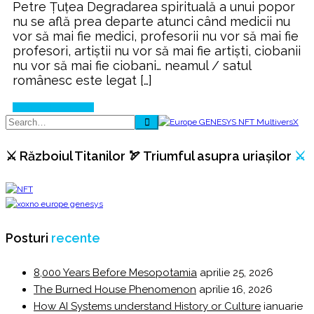
Petre Ţuţea Degradarea spirituală a unui ‪‎popor‬
disperării…
nu se află prea departe atunci când medicii nu
vor să mai fie medici, profesorii nu vor să mai fie
profesori, artiştii nu vor să mai fie artişti, ciobanii
nu vor să mai fie ciobani… neamul / satul
românesc este legat […]
Continue Reading
⚔️ Războiul Titanilor 🏹 Triumful asupra uriașilor
⚔️
Posturi
recente
8,000 Years Before Mesopotamia
aprilie 25, 2026
The Burned House Phenomenon
aprilie 16, 2026
How AI Systems understand History or Culture
ianuarie