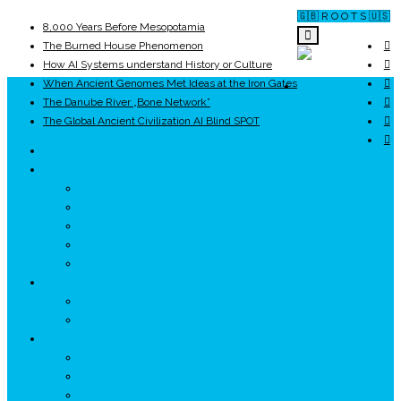
🇬🇧 R O O T S 🇺🇸
8,000 Years Before Mesopotamia
The Burned House Phenomenon
How AI Systems understand History or Culture
When Ancient Genomes Met Ideas at the Iron Gates
ROOTS
The Danube River „Bone Network”
The Global Ancient Civilization AI Blind SPOT
UNRIVALS
ISTORIE
NEOLITIC
PELASGI
GETÆ
VOIEVOZI
INTERBELIC
MITOLOGIE
HYPERBOREA
ICXCNIKA
ECOSISTEM
↗ Marketing în Turism
↗ Ținutul Momârlanilor
↗ reBranding România