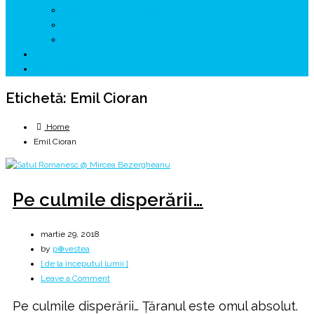
↗ GENESYS ™ AI ENGINE
↗ CIRCUITE KING TRAVEL
↗ HUNEDOARA Place Branding
↗ CERCETARE
☏ CONTACT 📩
Etichetă:
Emil Cioran
Home
Emil Cioran
Pe culmile disperării…
martie 29, 2018
by
p⊕vestea
[ de la începutul lumii ]
on
Leave a Comment
Pe
Pe culmile disperării… Ţăranul este omul absolut.
culmile