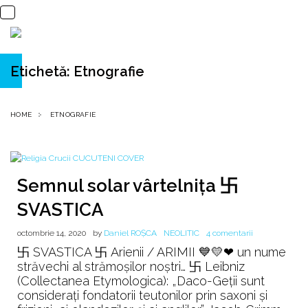
Etichetă:
Etnografie
HOME
ETNOGRAFIE
Semnul solar vârtelnița 卐
SVASTICA
la
octombrie 14, 2020
by
Daniel ROȘCA
NEOLITIC
4 comentarii
Semnul
卐 SVASTICA 卐 Arienii / ARIMII 💙💛❤ un nume
solar
străvechi al strămoşilor noştri… 卐 Leibniz
vârtelnița
(Collectanea Etymologica): „Daco-Geţii sunt
卐
consideraţi fondatorii teutonilor prin saxoni şi
SVASTICA