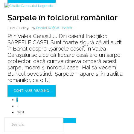
Şarpele în folclorul românilor
iulie 20, 2019
by
Daniel ROȘCA
Banat
Prin Valea Carașului… Din caierul tradițiilor:
ȘARPELE CASEI. Sunt foarte sigură că ați auzit
în Banat despre „șarpele casei”. În Valea
Carașului se zice că fiecare casă are un șarpe
protector, dacă cumva cineva omoară acest
șarpe, moare și norocul casei. Hai să vedem!
Bunicul povestind… Șarpele – apare şi în tradiţia
românilor, ca o […]
CONTINUE READING
1
2
Next