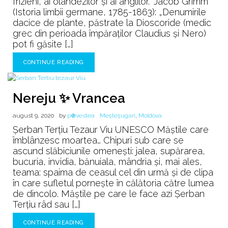
frizieni, ai olandezilor şi ai anglilor.” Jacob Grimm
(Istoria limbii germane, 1785-1863): „Denumirile
dacice de plante, păstrate la Dioscoride (medic
grec din perioada împăraţilor Claudius şi Nero)
pot fi găsite […]
CONTINUE READING
Nereju ✨ Vrancea
august 9, 2020
by
p⊕vestea
Meșteșugari
,
Moldova
Şerban Terţiu Tezaur Viu UNESCO Măștile care
îmblânzesc moartea… Chipuri sub care se
ascund slăbiciunile omenești: jalea, supărarea,
bucuria, invidia, bănuiala, mândria și, mai ales,
teama: spaima de ceasul cel din urmă și de clipa
în care sufletul pornește în călătoria către lumea
de dincolo. Măștile pe care le face azi Șerban
Terțiu râd sau […]
CONTINUE READING