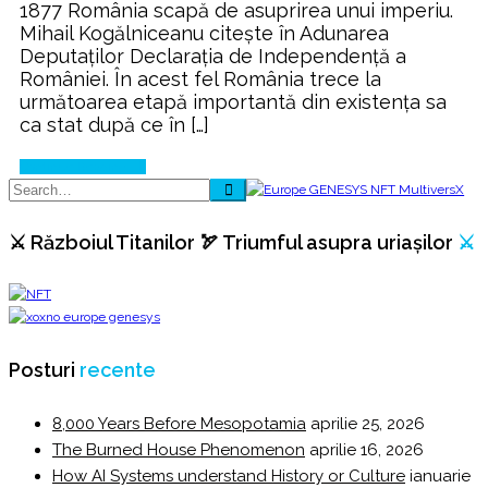
1877 România scapă de asuprirea unui imperiu.
Mihail Kogălniceanu citeşte în Adunarea
Deputaţilor Declaraţia de Independenţă a
României. În acest fel România trece la
următoarea etapă importantă din existenţa sa
ca stat după ce în […]
Continue Reading
⚔️ Războiul Titanilor 🏹 Triumful asupra uriașilor
⚔️
Posturi
recente
8,000 Years Before Mesopotamia
aprilie 25, 2026
The Burned House Phenomenon
aprilie 16, 2026
How AI Systems understand History or Culture
ianuarie