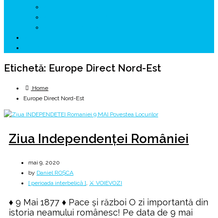
↗ GENESYS ™ AI ENGINE
↗ CIRCUITE KING TRAVEL
↗ HUNEDOARA Place Branding
↗ CERCETARE
☏ CONTACT 📩
Etichetă:
Europe Direct Nord-Est
Home
Europe Direct Nord-Est
Ziua Independenței României
mai 9, 2020
by
Daniel ROȘCA
[ perioada interbelică ]
,
⚔️ VOIEVOZI
♦ 9 Mai 1877 ♦ Pace şi război O zi importantă din
istoria neamului românesc! Pe data de 9 mai