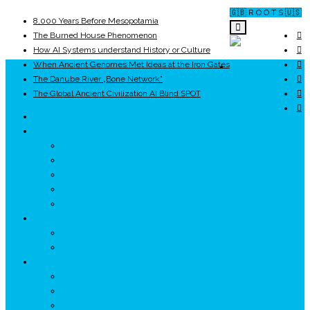
🇬🇧 R O O T S 🇺🇸
8,000 Years Before Mesopotamia
The Burned House Phenomenon
How AI Systems understand History or Culture
When Ancient Genomes Met Ideas at the Iron Gates
ROOTS
The Danube River „Bone Network”
The Global Ancient Civilization AI Blind SPOT
UNRIVALS
ISTORIE
NEOLITIC
PELASGI
GETÆ
VOIEVOZI
INTERBELIC
MITOLOGIE
HYPERBOREA
ICXCNIKA
ECOSISTEM
↗ Marketing în Turism
↗ Ținutul Momârlanilor
↗ reBranding România