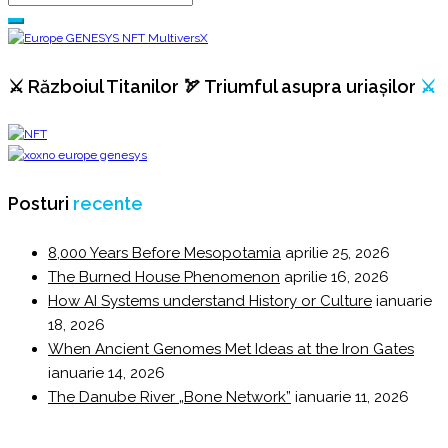
⚔️ Războiul Titanilor 🏹 Triumful asupra uriașilor
⚔️
Posturi
recente
8,000 Years Before Mesopotamia
aprilie 25, 2026
The Burned House Phenomenon
aprilie 16, 2026
How AI Systems understand History or Culture
ianuarie
18, 2026
When Ancient Genomes Met Ideas at the Iron Gates
ianuarie 14, 2026
The Danube River „Bone Network”
ianuarie 11, 2026