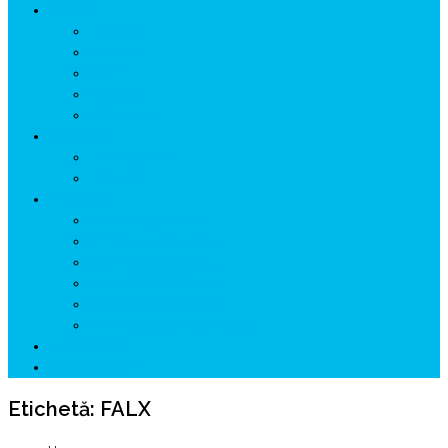
ISTORIE
NEOLITIC
PELASGI
GETÆ
VOIEVOZI
INTERBELIC
MITOLOGIE
HYPERBOREA
ICXCNIKA
ECOSISTEM
↗ Marketing în Turism
↗ Ținutul Momârlanilor
↗ reBranding România
↗ GENESYS ™ AI ENGINE
↗ CIRCUITE KING TRAVEL
↗ HUNEDOARA Place Branding
↗ CERCETARE
☏ CONTACT 📩
Etichetă:
FALX