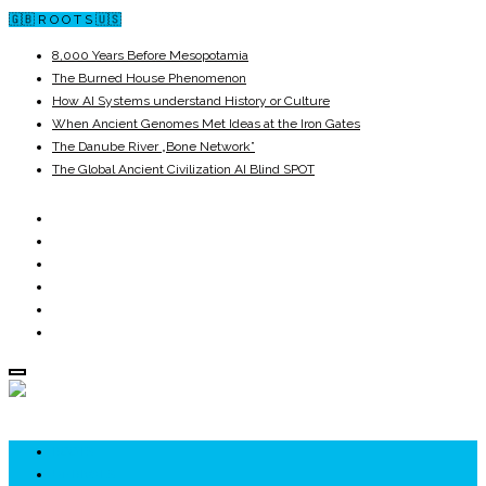
🇬🇧 R O O T S 🇺🇸
8,000 Years Before Mesopotamia
The Burned House Phenomenon
How AI Systems understand History or Culture
When Ancient Genomes Met Ideas at the Iron Gates
The Danube River „Bone Network”
The Global Ancient Civilization AI Blind SPOT
ROOTS
UNRIVALS