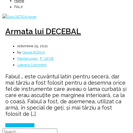
Home
FALX
Armata lui DECEBAL
octombrie 25, 2021
by
Daniel ROȘCA
Meșteșugari
,
🏹 GETÆ
on
Leave a Comment
Armata
Falxul … este cuvântul latin pentru seceră, dar
lui
mai târziu a fost folosit pentru a desemna orice
DECEBAL
fel de instrumente care aveau o lama curbată și
care erau ascuțite pe marginea interioară, ca la
o coasă. Falxul a fost, de asemenea, utilizat ca
armă, în special de geți, și mai târziu a fost
folosit de […]
Continue Reading