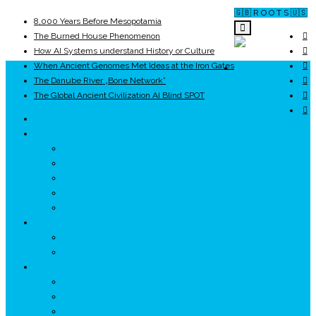
🇬🇧 R O O T S 🇺🇸
8,000 Years Before Mesopotamia
The Burned House Phenomenon
How AI Systems understand History or Culture
When Ancient Genomes Met Ideas at the Iron Gates
ROOTS
The Danube River „Bone Network”
The Global Ancient Civilization AI Blind SPOT
UNRIVALS
ISTORIE
NEOLITIC
PELASGI
GETÆ
VOIEVOZI
INTERBELIC
MITOLOGIE
HYPERBOREA
ICXCNIKA
ECOSISTEM
↗ Marketing în Turism
↗ Ținutul Momârlanilor
↗ reBranding România