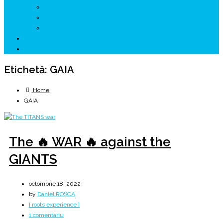
↗ GENESYS ™ AI ENGINE
↗ CIRCUITE KING TRAVEL
↗ HUNEDOARA Place Branding
↗ CERCETARE
☏ CONTACT 📩
Etichetă:
GAIA
Home
GAIA
The 🔥 WAR 🔥 against the
GIANTS
octombrie 18, 2022
by
Daniel ROȘCA
[ roots experience ]
la
1 comentariu