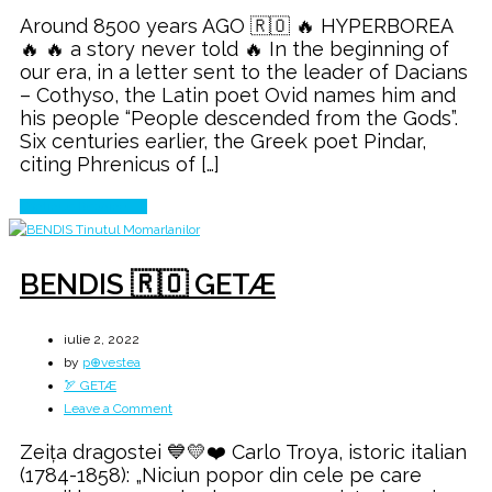
The
Around 8500 years AGO 🇷🇴 🔥 HYPERBOREA
🔥
🔥 🔥 a story never told 🔥 In the beginning of
WAR
our era, in a letter sent to the leader of Dacians
🔥
– Cothyso, the Latin poet Ovid names him and
against
his people “People descended from the Gods”.
the
Six centuries earlier, the Greek poet Pindar,
GIANTS
citing Phrenicus of […]
Continue Reading
BENDIS 🇷🇴 GETÆ
iulie 2, 2022
by
p⊕vestea
🏹 GETÆ
on
Leave a Comment
BENDIS
Zeița dragostei 💙💛❤️ Carlo Troya, istoric italian
🇷🇴
(1784-1858): „Niciun popor din cele pe care
GETÆ