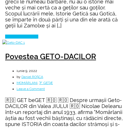
grecii le numeau barbare, nu au o istorie mai
veche şi mai certă ca a geţilor sau goţilor.
Scopul lucrării mele, Istorie Getică sau Gotică,
se împarte în două părţi şi una din ele arată că
geţii lui Zamolxe şi ai […]
Continue Reading
Povestea GETO-DACILOR
iunie 9, 2022
by
Daniel ROȘCA
MOMÂRLANI
,
🏹 GETÆ
on
Leave a Comment
Povestea
🇷🇴 GET beGET 🇷🇴 🇷🇴 Despre urmașii Geto-
GETO-
DACILOR din Valea JIULUI 🇷🇴 Nicolae Deleanu
DACILOR
într-un reportaj din anul 1933, afirma “Momârlanii
ăștia au fost vechii băștinași, cu rădăcini directe,
spune ISTORIA din coasta dacilor strămoși și s-