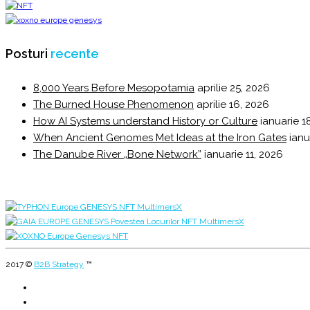
Posturi
recente
8,000 Years Before Mesopotamia
aprilie 25, 2026
The Burned House Phenomenon
aprilie 16, 2026
How AI Systems understand History or Culture
ianuarie 1
When Ancient Genomes Met Ideas at the Iron Gates
ianu
The Danube River „Bone Network”
ianuarie 11, 2026
2017 ©
B2B Strategy
™