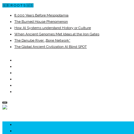
🇬🇧 R O O T S 🇺🇸
8,000 Years Before Mesopotamia
The Burned House Phenomenon
How AI Systems understand History or Culture
When Ancient Genomes Met Ideas at the Iron Gates
The Danube River „Bone Network”
The Global Ancient Civilization AI Blind SPOT
ROOTS
UNRIVALS