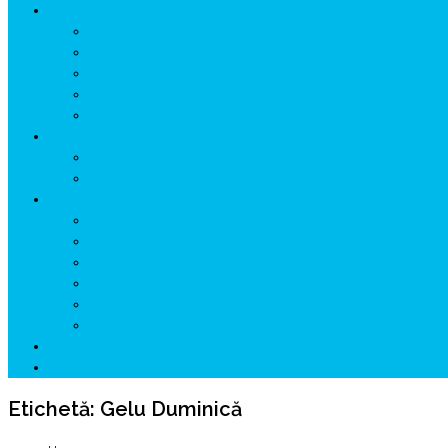
ISTORIE
NEOLITIC
PELASGI
GETÆ
VOIEVOZI
INTERBELIC
MITOLOGIE
HYPERBOREA
ICXCNIKA
ECOSISTEM
↗ Marketing în Turism
↗ Ținutul Momârlanilor
↗ reBranding România
↗ GENESYS ™ AI ENGINE
↗ CIRCUITE KING TRAVEL
↗ HUNEDOARA Place Branding
↗ CERCETARE
☏ CONTACT 📩
Etichetă:
Gelu Duminică