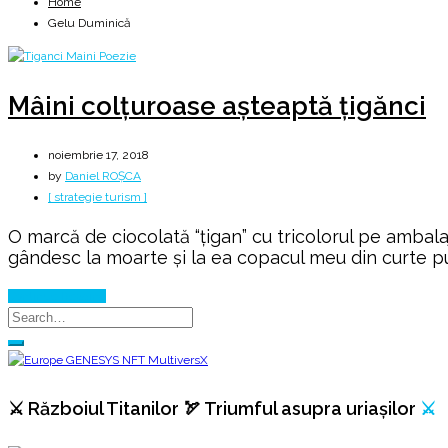
Home
Gelu Duminică
Mâini colțuroase așteaptă țigănci
noiembrie 17, 2018
by
Daniel ROȘCA
[ strategie turism ]
O marcă de ciocolată “ţigan” cu tricolorul pe ambala
gândesc la moarte și la ea copacul meu din curte pu
Continue Reading
⚔️ Războiul Titanilor 🏹 Triumful asupra uriașilor
⚔️