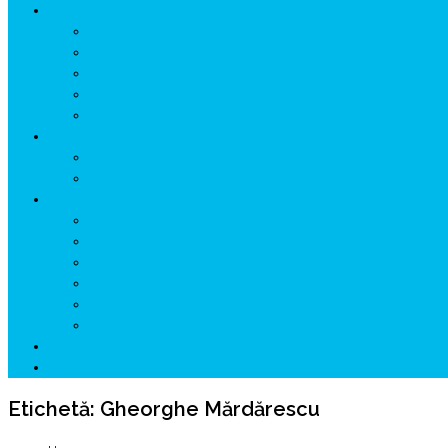
ISTORIE
NEOLITIC
PELASGI
GETÆ
VOIEVOZI
INTERBELIC
MITOLOGIE
HYPERBOREA
ICXCNIKA
ECOSISTEM
↗ Marketing în Turism
↗ Ținutul Momârlanilor
↗ reBranding România
↗ GENESYS ™ AI ENGINE
↗ CIRCUITE KING TRAVEL
↗ HUNEDOARA Place Branding
↗ CERCETARE
☏ CONTACT 📩
Etichetă:
Gheorghe Mărdărescu