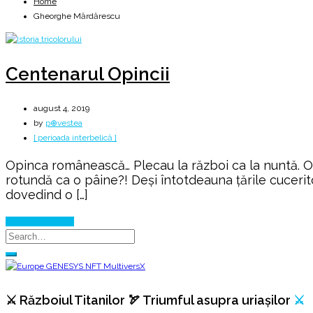
Home
Gheorghe Mărdărescu
Centenarul Opincii
august 4, 2019
by
p⊕vestea
[ perioada interbelică ]
Opinca românească… Plecau la război ca la nuntă. O pa
rotundă ca o pâine?! Deși întotdeauna țările cuceri
dovedind o […]
Continue Reading
⚔️ Războiul Titanilor 🏹 Triumful asupra uriașilor
⚔️