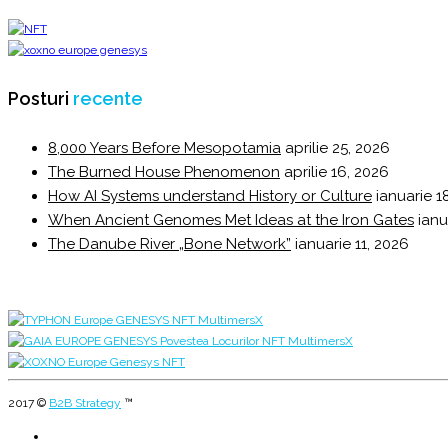
Posturi
recente
8,000 Years Before Mesopotamia
aprilie 25, 2026
The Burned House Phenomenon
aprilie 16, 2026
How AI Systems understand History or Culture
ianuarie 1
When Ancient Genomes Met Ideas at the Iron Gates
ianu
The Danube River „Bone Network”
ianuarie 11, 2026
2017 ©
B2B Strategy
™