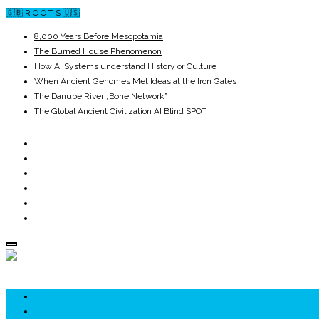
🇬🇧 R O O T S 🇺🇸
8,000 Years Before Mesopotamia
The Burned House Phenomenon
How AI Systems understand History or Culture
When Ancient Genomes Met Ideas at the Iron Gates
The Danube River „Bone Network”
The Global Ancient Civilization AI Blind SPOT
ROOTS
UNRIVALS