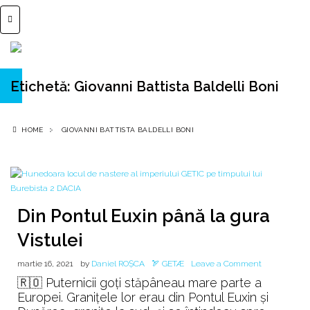
Etichetă:
Giovanni Battista Baldelli Boni
HOME
GIOVANNI BATTISTA BALDELLI BONI
Din Pontul Euxin până la gura
Vistulei
on
martie 16, 2021
by
Daniel ROȘCA
🏹 GETÆ
Leave a Comment
Din
🇷🇴 Puternicii goți stăpâneau mare parte a
Pontul
Europei. Granițele lor erau din Pontul Euxin și
Euxin