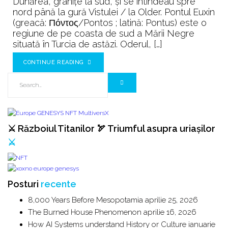
Dunărea, granițe la sud, și se întindeau spre
până
nord până la gură Vistulei / la Older. Pontul Euxin
la
(greacă: Πόντος/Pontos ; latină: Pontus) este o
gura
regiune de pe coasta de sud a Mării Negre
Vistulei
situată în Turcia de astăzi. Oderul, […]
CONTINUE READING
⚔️ Războiul Titanilor 🏹 Triumful asupra uriașilor
⚔️
Posturi
recente
8,000 Years Before Mesopotamia
aprilie 25, 2026
The Burned House Phenomenon
aprilie 16, 2026
How AI Systems understand History or Culture
ianuarie