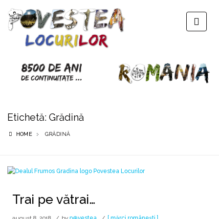
Etichetă:
Grădină
HOME
GRĂDINĂ
Trai pe vătrai…
august 8, 2018
by
p⊕vestea
[ mărci românești ]