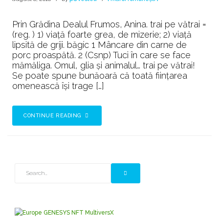
Prin Grădina Dealul Frumos, Anina. trai pe vătrai =
(reg. ) 1) viață foarte grea, de mizerie; 2) viață
lipsită de griji. băgíc 1 Mâncare din carne de
porc proaspătă. 2 (Csnp) Tuci în care se face
mămăliga. Omul, glia și animalul… trai pe vătrai!
Se poate spune bunăoară că toată ființarea
omenească își trage […]
CONTINUE READING