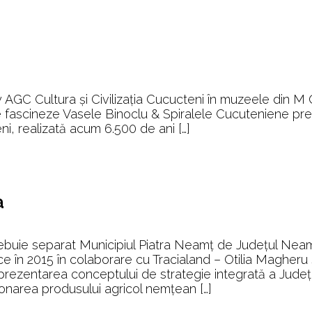
aște
 AGC Cultura și Civilizația Cucucteni în muzeele din M
e fascineze Vasele Binoclu & Spiralele Cucuteniene pr
i, realizată acum 6.500 de ani […]
a
rebuie separat Municipiul Piatra Neamț de Județul Neam
e în 2015 în colaborare cu Tracialand – Otilia Magheru 
prezentarea conceptului de strategie integrată a Județ
onarea produsului agricol nemțean […]