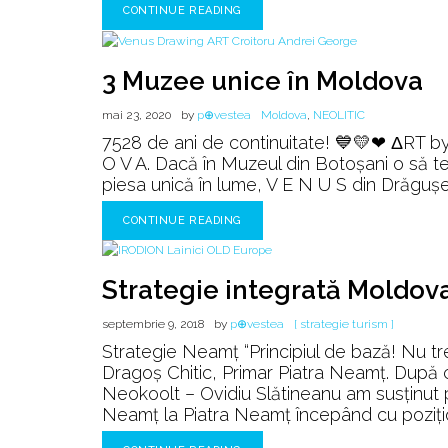
mo
CONTINUE READING
♰
3 Muzee unice în Moldova
mai 23, 2020
by
p⊕vestea
Moldova
,
NEOLITIC
7528 de ani de continuitate! 💙💛❤ ΔRT by
O V A. Dacă în Muzeul din Botoșani o să t
piesa unică în lume, V E N U S din Drăguşen
CONTINUE READING
Strategie integrată Moldov
septembrie 9, 2018
by
p⊕vestea
[ strategie turism ]
Strategie Neamț “Principiul de bază! Nu t
Dragoș Chitic, Primar Piatra Neamț. După c
Neokoolt – Ovidiu Slătineanu am susținut 
Neamț la Piatra Neamț începând cu poziți