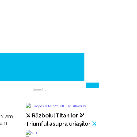
⚔️ Războiul Titanilor 🏹
ani am
 am
Triumful asupra uriașilor
⚔️