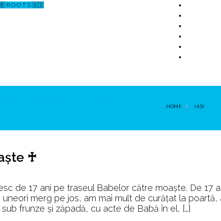
🇧 R O O T S 🇺🇸
↗ CERCETARE
☏ CONTACT 📩
HOME
IAŞI
aște ♰
seul
iesc de 17 ani pe traseul Babelor către moaște. De 17 
elor
or, uneori merg pe jos, am mai mult de curățat la poartă,
re
e sub frunze și zăpadă, cu acte de Babă în el, […]