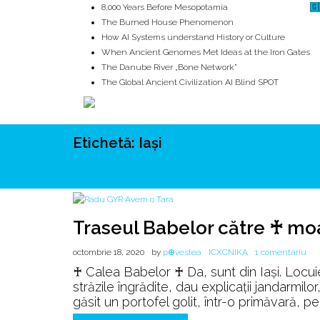
8,000 Years Before Mesopotamia
🇬
The Burned House Phenomenon
How AI Systems understand History or Culture
When Ancient Genomes Met Ideas at the Iron Gates
The Danube River „Bone Network”
The Global Ancient Civilization AI Blind SPOT
Etichetă:
Iaşi
ROOTS
UNRIVALS
ISTORIE
MITOLOGIE
ECOSISTEM
Traseul Babelor către ♰ mo
la
octombrie 18, 2020
by
p⊕vestea
ICXCNIKA
1 comentariu
Tra
♰ Calea Babelor ♰ Da, sunt din Iași. Locu
Bab
străzile îngrădite, dau explicații jandarmil
căt
găsit un portofel golit, într-o primăvară, p
♰