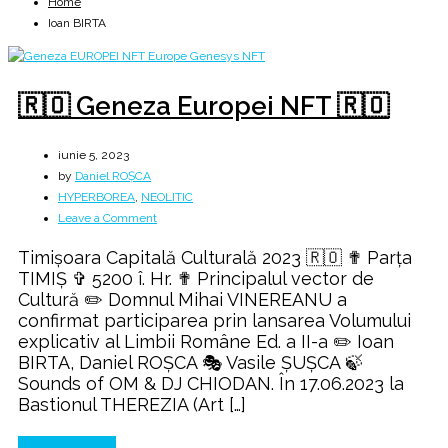
Home
Ioan BIRTA
🇷🇴 Geneza Europei NFT 🇷🇴
iunie 5, 2023
by
Daniel ROȘCA
HYPERBOREA
,
NEOLITIC
on
Leave a Comment
🇷🇴
Timişoara Capitală Culturală 2023 🇷🇴 ✟ Parța
Geneza
TIMIȘ ✞ 5200 î. Hr. ✟ Principalul vector de
Europei
Cultură ✏️ Domnul Mihai VINEREANU a
NFT
confirmat participarea prin lansarea Volumului
🇷🇴
explicativ al Limbii Române Ed. a II-a ✏️ Ioan
BIRTA, Daniel ROȘCA 🎭 Vasile ȘUȘCA 🍃
Sounds of OM & DJ CHIODAN. În 17.06.2023 la
Bastionul THEREZIA (Art […]
Continue Reading