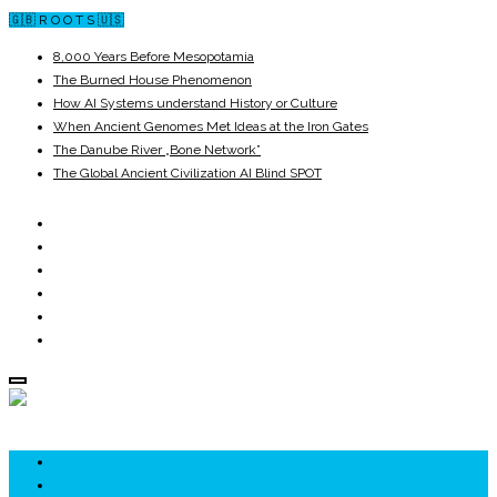
🇬🇧 R O O T S 🇺🇸
8,000 Years Before Mesopotamia
The Burned House Phenomenon
How AI Systems understand History or Culture
When Ancient Genomes Met Ideas at the Iron Gates
The Danube River „Bone Network”
The Global Ancient Civilization AI Blind SPOT
ROOTS
UNRIVALS