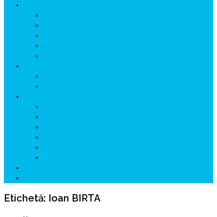
ISTORIE
NEOLITIC
PELASGI
GETÆ
VOIEVOZI
INTERBELIC
MITOLOGIE
HYPERBOREA
ICXCNIKA
ECOSISTEM
↗ Marketing în Turism
↗ Ținutul Momârlanilor
↗ reBranding România
↗ GENESYS ™ AI ENGINE
↗ CIRCUITE KING TRAVEL
↗ HUNEDOARA Place Branding
↗ CERCETARE
☏ CONTACT 📩
Etichetă:
Ioan BIRTA