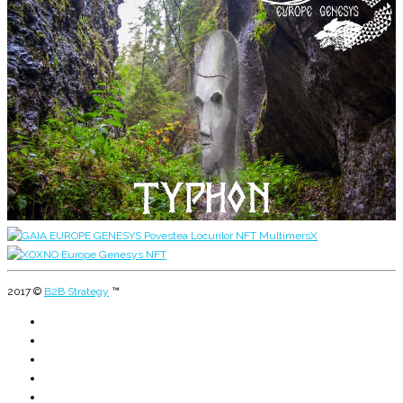
2017 ©
B2B Strategy
™