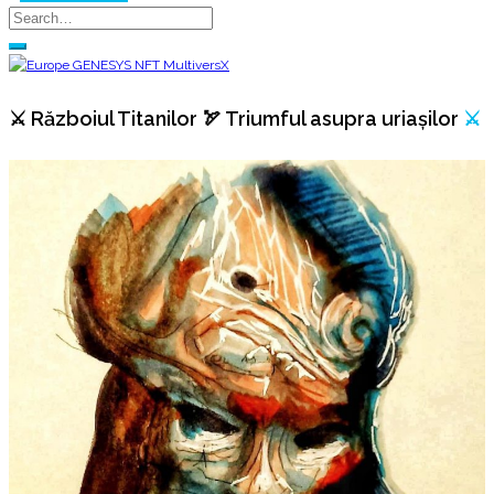
⚔️ Războiul Titanilor 🏹 Triumful asupra uriașilor
⚔️