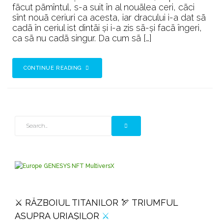
fãcut pãmîntul, s-a suit în al nouãlea ceri, cãci
sînt nouã ceriuri ca acesta, iar dracului i-a dat sã
cadã în ceriul ist dintãi și i-a zis sã-și facã îngeri,
ca sã nu cadã singur. Da cum sã […]
CONTINUE READING
⚔️ RĂZBOIUL TITANILOR 🏹 TRIUMFUL
ASUPRA URIAȘILOR
⚔️