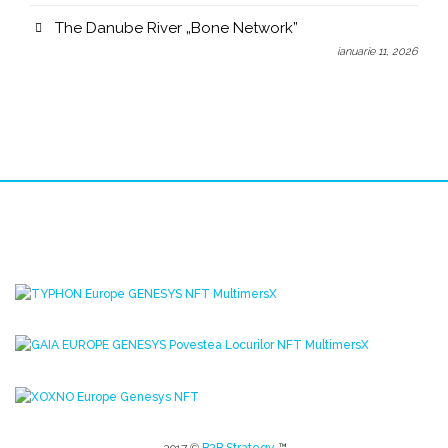
The Danube River „Bone Network”
ianuarie 11, 2026
2017 ©
B2B Strategy
™