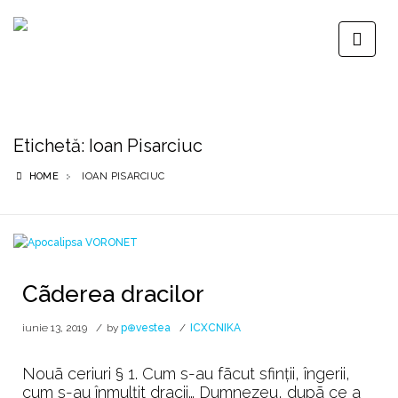
Etichetă:
Ioan Pisarciuc
HOME
IOAN PISARCIUC
Cãderea dracilor
iunie 13, 2019
by
p⊕vestea
ICXCNIKA
Nouã ceriuri § 1. Cum s-au fãcut sfinții, îngerii,
cum s-au înmulțit dracii… Dumnezeu, dupã ce a