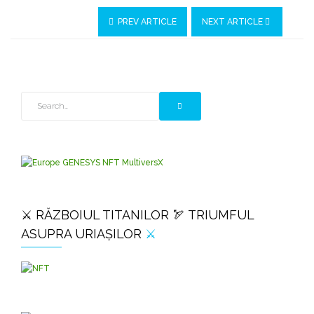
PREV ARTICLE
NEXT ARTICLE
⚔️ RĂZBOIUL TITANILOR 🏹 TRIUMFUL
ASUPRA URIAȘILOR
⚔️