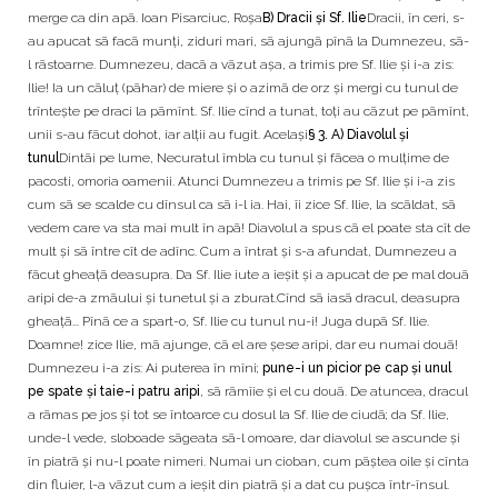
merge ca din apã. Ioan Pisarciuc, Roșa
B) Dracii și Sf. Ilie
Dracii, în ceri, s-
au apucat sã facã munți, ziduri mari, sã ajungã pînã la Dumnezeu, sã-
l rãstoarne. Dumnezeu, dacã a vãzut așa, a trimis pre Sf. Ilie și i-a zis:
Ilie! Ia un cãluț (pãhar) de miere și o azimã de orz și mergi cu tunul de
trîntește pe draci la pãmînt. Sf. Ilie cînd a tunat, toți au cãzut pe pãmînt,
unii s-au fãcut dohot, iar alții au fugit. Același
§ 3. A) Diavolul și
tunul
Dintãi pe lume, Necuratul îmbla cu tunul și fãcea o mulțime de
pacosti, omoria oamenii. Atunci Dumnezeu a trimis pe Sf. Ilie și i-a zis
cum sã se scalde cu dînsul ca sã i-l ia. Hai, îi zice Sf. Ilie, la scãldat, sã
vedem care va sta mai mult în apã! Diavolul a spus cã el poate sta cît de
mult și sã între cît de adînc. Cum a întrat și s-a afundat, Dumnezeu a
fãcut gheațã deasupra. Da Sf. Ilie iute a ieșit și a apucat de pe mal douã
aripi de-a zmãului și tunetul și a zburat.Cînd sã iasã dracul, deasupra
gheațã... Pînã ce a spart-o, Sf. Ilie cu tunul nu-i! Juga dupã Sf. Ilie.
Doamne! zice Ilie, mã ajunge, cã el are șese aripi, dar eu numai douã!
Dumnezeu i-a zis: Ai puterea în mîni;
pune-i un picior pe cap și unul
pe spate și taie-i patru aripi
, sã rãmîie și el cu douã. De atuncea, dracul
a rãmas pe jos și tot se întoarce cu dosul la Sf. Ilie de ciudã; da Sf. Ilie,
unde-l vede, sloboade sãgeata sã-l omoare, dar diavolul se ascunde și
în piatrã și nu-l poate nimeri. Numai un cioban, cum pãștea oile și cînta
din fluier, l-a vãzut cum a ieșit din piatrã și a dat cu pușca într-însul.