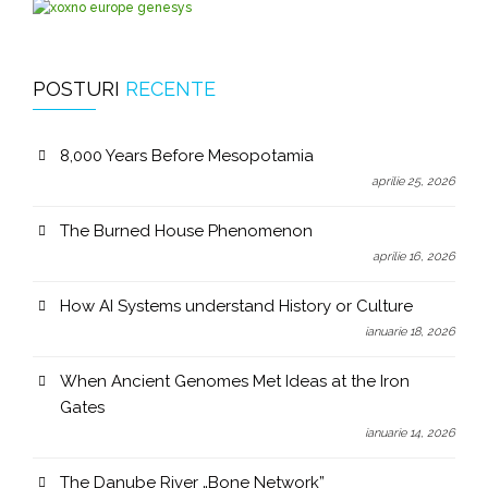
POSTURI
RECENTE
8,000 Years Before Mesopotamia
aprilie 25, 2026
The Burned House Phenomenon
aprilie 16, 2026
How AI Systems understand History or Culture
ianuarie 18, 2026
When Ancient Genomes Met Ideas at the Iron
Gates
ianuarie 14, 2026
The Danube River „Bone Network”