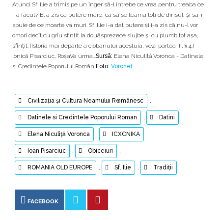
Atunci Sf. Ilie a trimis pe un înger sã-l întrebe ce vrea pentru treaba ce
i-a fãcut? El a zis cã putere mare, ca sã se teamã toți de dînsul, și sã-i
spuie de ce moarte va muri. Sf. Ilie i-a dat putere și i-a zis cã nu-l vor
omorî decît cu grîu sfințit la douãsprezece slujbe și cu plumb tot așa,
sfințit. (Istoria mai departe a ciobanului acestuia, vezi partea III, § 4.)
Ionicã Pisarciuc, RoșaVa urma...
Sursã:
Elena Niculiţă Voronca - Datinele
si Credintele Poporului Român
Foto:
Voroneț
.
Civilizația și Cultura Neamului R⊕mânesc
,
Datinele si Credintele Poporului Roman
,
Datini
,
Elena Niculiţă Voronca
,
ICXCNIKA
,
Ioan Pisarciuc
,
Obiceiuri
,
ROMANIA OLD EUROPE
,
Sf. Ilie
,
Tradiții
FACEBOOK