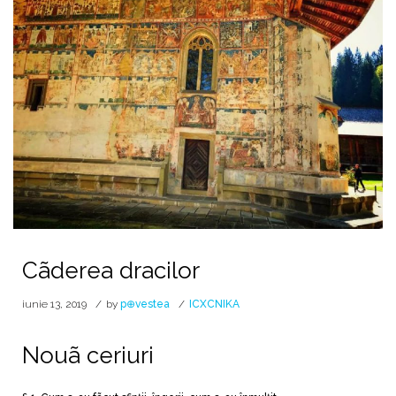
Cãderea dracilor
iunie 13, 2019
by
p⊕vestea
ICXCNIKA
Nouã ceriuri