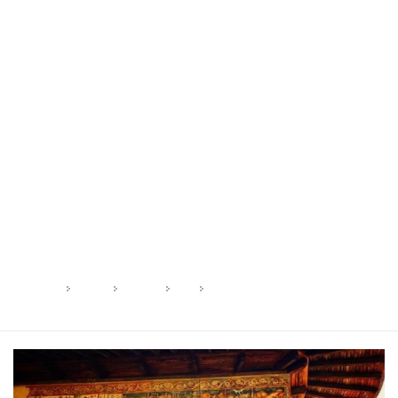
Cãderea dracilor
& Sfinții lui Dumnezeu
HOME
2019
IUNIE
13
CÃDEREA DRACILOR