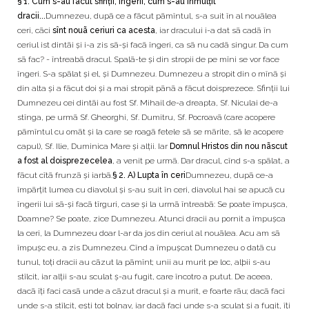
§ 1. Cum s-au fãcut sfinții, îngerii, cum s-au înmulțit
dracii...
Dumnezeu, dupã ce a fãcut pãmîntul, s-a suit în al nouãlea
ceri, cãci
sînt nouã ceriuri ca acesta
, iar dracului i-a dat sã cadã în
ceriul ist dintãi și i-a zis sã-și facã îngeri, ca sã nu cadã singur. Da cum
sã fac? - întreabã dracul. Spalã-te și din stropii de pe mîni se vor face
îngeri. S-a spãlat și el, și Dumnezeu. Dumnezeu a stropit din o mînã și
din alta și a fãcut doi și a mai stropit pãnã a fãcut doisprezece. Sfinții lui
Dumnezeu cei dintãi au fost Sf. Mihail de-a dreapta, Sf. Niculai de-a
stînga, pe urmã Sf. Gheorghi, Sf. Dumitru, Sf. Pocroavã (care acopere
pãmîntul cu omãt și la care se roagã fetele sã se mãrite, sã le acopere
capul), Sf. Ilie, Duminica Mare și alții. Iar
Domnul Hristos din nou nãscut
a fost al doisprezecelea
, a venit pe urmã. Dar dracul, cînd s-a spãlat, a
fãcut cîtã frunzã și iarbã.
§ 2. A) Lupta în ceri
Dumnezeu, dupã ce-a
împãrțit lumea cu diavolul și s-au suit în ceri, diavolul hai se apucã cu
îngerii lui sã-și facã tîrguri, case și la urmã întreabã: Se poate împușca,
Doamne? Se poate, zice Dumnezeu. Atunci dracii au pornit a împușca
la ceri, la Dumnezeu doar l-ar da jos din ceriul al nouãlea. Acu am sã
împușc eu, a zis Dumnezeu. Cînd a împușcat Dumnezeu o datã cu
tunul, toți dracii au cãzut la pãmînt; unii au murit pe loc, alþii s-au
stîlcit, iar alții s-au sculat ș-au fugit, care încotro a putut. De aceea,
dacã îți faci casã unde a cãzut dracul și a murit, e foarte rãu; dacã faci
unde s-a stîlcit, ești tot bolnav, iar dacã faci unde s-a sculat și a fugit, îți