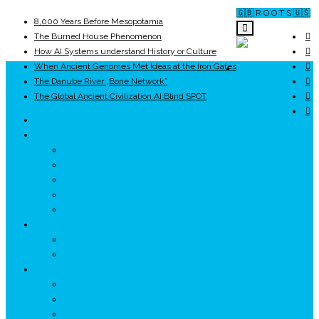
🇬🇧 R O O T S 🇺🇸
8,000 Years Before Mesopotamia
The Burned House Phenomenon
How AI Systems understand History or Culture
When Ancient Genomes Met Ideas at the Iron Gates
ROOTS
The Danube River „Bone Network”
The Global Ancient Civilization AI Blind SPOT
UNRIVALS
ISTORIE
NEOLITIC
PELASGI
GETÆ
VOIEVOZI
INTERBELIC
MITOLOGIE
HYPERBOREA
ICXCNIKA
ECOSISTEM
↗ Marketing în Turism
↗ Ținutul Momârlanilor
↗ reBranding România