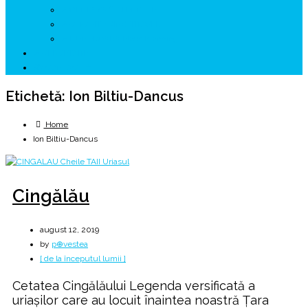
↗ GENESYS ™ AI ENGINE
↗ CIRCUITE KING TRAVEL
↗ HUNEDOARA Place Branding
↗ CERCETARE
☏ CONTACT 📩
Etichetă:
Ion Biltiu-Dancus
Home
Ion Biltiu-Dancus
Cingălău
august 12, 2019
by
p⊕vestea
[ de la începutul lumii ]
Cetatea Cingălăului Legenda versificată a
uriaşilor care au locuit înaintea noastră Ţara