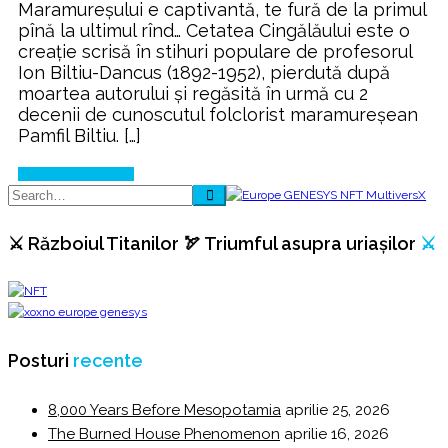
Maramureşului e captivantă, te fură de la primul
pînă la ultimul rînd… Cetatea Cingălăului este o
creaţie scrisă în stihuri populare de profesorul
Ion Biltiu-Dancus (1892-1952), pierdută după
moartea autorului şi regăsită în urmă cu 2
decenii de cunoscutul folclorist maramureşean
Pamfil Biltiu. […]
Continue Reading
⚔️ Războiul Titanilor 🏹 Triumful asupra uriașilor
⚔️
Posturi
recente
8,000 Years Before Mesopotamia
aprilie 25, 2026
The Burned House Phenomenon
aprilie 16, 2026