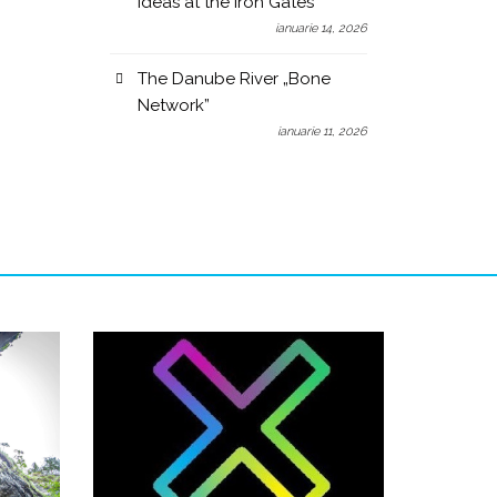
Ideas at the Iron Gates
ianuarie 14, 2026
The Danube River „Bone
Network”
ianuarie 11, 2026