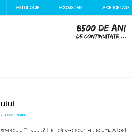
a
MITOLOGIE
ECOSISTEM
↗ CERCETARE
ry or Culture
 at the Iron Gates
”
I Blind SPOT
ului
la
1 comentariu
Fata
babei
moşneagului”? Nuuu? Hai, că v-o spun eu acum… A fost