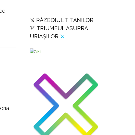
 ce
⚔️ RĂZBOIUL TITANILOR
🏹 TRIUMFUL ASUPRA
URIAȘILOR
⚔️
oria