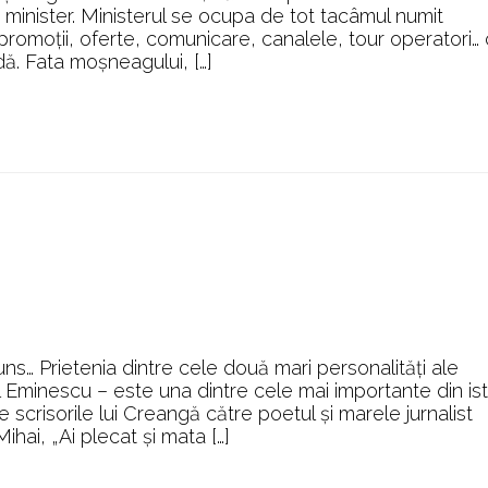
şi
n minister. Ministerul se ocupa de tot tacâmul numit
fata
, promoții, oferte, comunicare, canalele, tour operatori…
moşneagului
dă. Fata moșneagului, […]
uns… Prietenia dintre cele două mari personalităţi ale
il Eminescu – este una dintre cele mai importante din ist
 scrisorile lui Creangă către poetul şi marele jurnalist
hai, „Ai plecat și mata […]