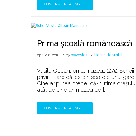
CONTINUE READING
Prima școală românească
aprilie 8, 2018
by
p⊕vestea
[ locuri de vizitat ]
Vasile Oltean, omul muzeu… 1292 Șcheii B
privirii. Pare că ies din spatele unui gar
Cine ar putea crede, că-n inima orașului
atât de bine un muzeu de […]
CONTINUE READING