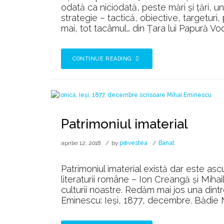
odată ca niciodată, peste mări și țări, u
strategie – tactică, obiective, targeturi
mai, tot tacâmul… din Țara lui Papură Vo
CONTINUE READING
Patrimoniul imaterial
aprilie 12, 2018
by
p⊕vestea
Banat
Patrimoniul imaterial există dar este asc
literaturii române – Ion Creangă şi Miha
culturii noastre. Redăm mai jos una dintre
Eminescu: Ieşi, 1877, decembre. Bădie Mi