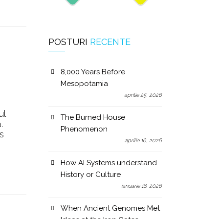
POSTURI
RECENTE
8,000 Years Before
Mesopotamia
aprilie 25, 2026
ul
The Burned House
.
Phenomenon
s
aprilie 16, 2026
How AI Systems understand
History or Culture
ianuarie 18, 2026
When Ancient Genomes Met