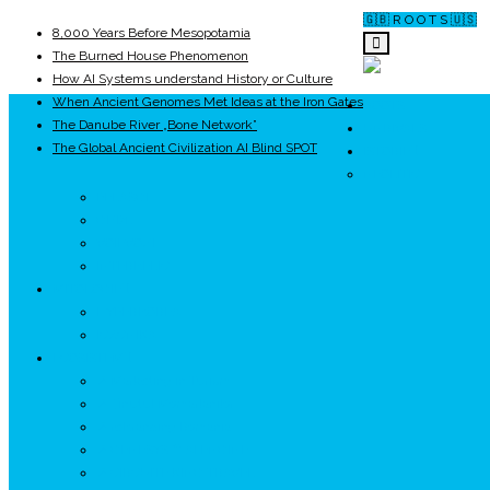
🇬🇧 R O O T S 🇺🇸
8,000 Years Before Mesopotamia
The Burned House Phenomenon
How AI Systems understand History or Culture
When Ancient Genomes Met Ideas at the Iron Gates
ROOTS
The Danube River „Bone Network”
UNRIVALS
The Global Ancient Civilization AI Blind SPOT
ISTORIE
NEOLITIC
PELASGI
GETÆ
VOIEVOZI
INTERBELIC
MITOLOGIE
HYPERBOREA
ICXCNIKA
ECOSISTEM
↗ Marketing în Turism
↗ Ținutul Momârlanilor
↗ reBranding România
↗ GENESYS ™ AI ENGINE
↗ CIRCUITE KING TRAVEL