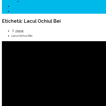
↗ HUNEDOARA Place Branding
↗ CERCETARE
☏ CONTACT 📩
Etichetă:
Lacul Ochiul Bei
Home
Lacul Ochiul Bei