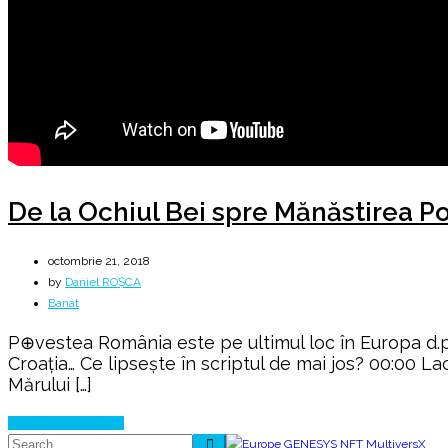
De la Ochiul Bei spre Mănăstirea P
octombrie 21, 2018
by
Daniel ROȘCA
Banat
P⊕vestea România este pe ultimul loc în Europa d.p.d.
Croaţia… Ce lipsește în scriptul de mai jos? 00:00 L
Mărului […]
Continue Reading