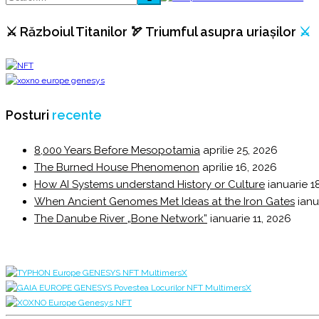
⚔️ Războiul Titanilor 🏹 Triumful asupra uriașilor
⚔️
Posturi
recente
8,000 Years Before Mesopotamia
aprilie 25, 2026
The Burned House Phenomenon
aprilie 16, 2026
How AI Systems understand History or Culture
ianuarie 1
When Ancient Genomes Met Ideas at the Iron Gates
ianu
The Danube River „Bone Network”
ianuarie 11, 2026