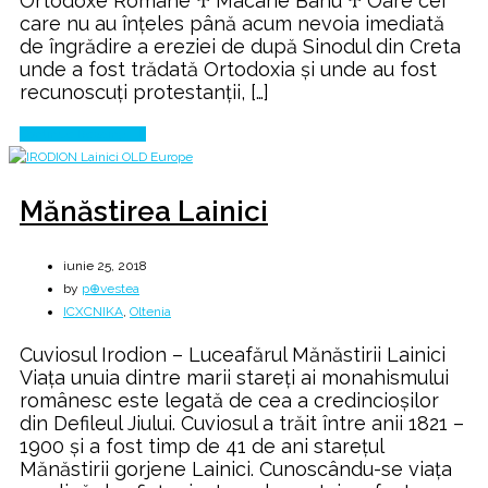
Ortodoxe Romane ♰ Macarie Banu ♰ Oare cei
care nu au înțeles până acum nevoia imediată
de îngrădire a ereziei de după Sinodul din Creta
unde a fost trădată Ortodoxia și unde au fost
recunoscuți protestanții, […]
Continue Reading
Mănăstirea Lainici
iunie 25, 2018
by
p⊕vestea
ICXCNIKA
,
Oltenia
Cuviosul Irodion – Luceafărul Mănăstirii Lainici
Viața unuia dintre marii stareți ai monahismului
românesc este legată de cea a credincioșilor
din Defileul Jiului. Cuviosul a trăit între anii 1821 –
1900 și a fost timp de 41 de ani starețul
Mănăstirii gorjene Lainici. Cunoscându-se viața