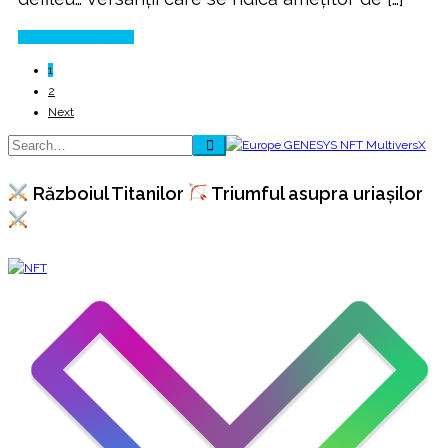
Continue Reading
1
2
Next
Războiul Titanilor
Triumful asupra uriașilor