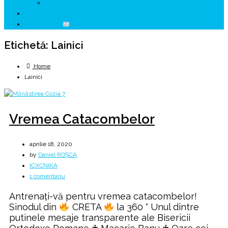
↗ HUNEDOARA Place Branding
↗ CERCETARE
☏ CONTACT
Etichetă:
Lainici
Home
Lainici
Vremea Catacombelor
aprilie 18, 2020
by
Daniel ROȘCA
ICXCNIKA
la
1 comentariu
Vremea
Antrenați-vă pentru vremea catacombelor!
Catacombelor
Sinodul din
CRETA
la 360 ° Unul dintre
putinele mesaje transparente ale Bisericii