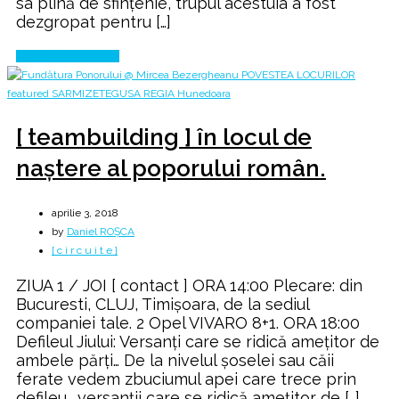
sa plină de sfințenie, trupul acestuia a fost
dezgropat pentru […]
Continue Reading
[ teambuilding ] în locul de
naștere al poporului român.
aprilie 3, 2018
by
Daniel ROȘCA
[ c i r c u i t e ]
ZIUA 1 / JOI [ contact ] ORA 14:00 Plecare: din
Bucuresti, CLUJ, Timișoara, de la sediul
companiei tale. 2 Opel VIVARO 8+1. ORA 18:00
Defileul Jiului: Versanți care se ridică amețitor de
ambele părți… De la nivelul șoselei sau căii
ferate vedem zbuciumul apei care trece prin
defileu… versanții care se ridică amețitor de […]