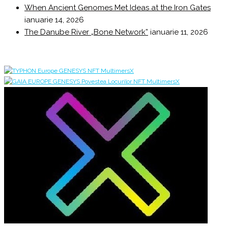
When Ancient Genomes Met Ideas at the Iron Gates
ianuarie 14, 2026
The Danube River „Bone Network”
ianuarie 11, 2026