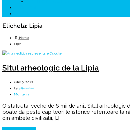
↗ HUNEDOARA Place Branding
↗ CERCETARE
☏ CONTACT 📩
Etichetă:
Lipia
Home
Lipia
Situl arheologic de la Lipia
iulie 9, 2018
by
p⊕vestea
Muntenia
O statuetă, veche de 6 mii de ani… Situl arheologic 
poate da peste cap teoriile istorice referitoare la r
din ambele civilizaţii, […]
Continue Reading