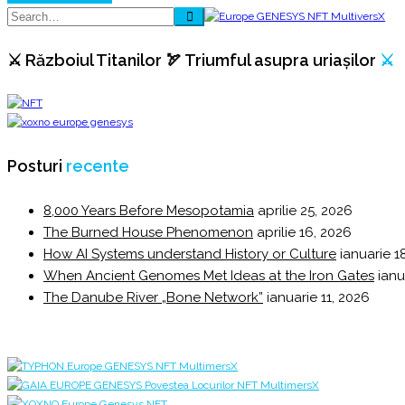
⚔️ Războiul Titanilor 🏹 Triumful asupra uriașilor
⚔️
Posturi
recente
8,000 Years Before Mesopotamia
aprilie 25, 2026
The Burned House Phenomenon
aprilie 16, 2026
How AI Systems understand History or Culture
ianuarie 1
When Ancient Genomes Met Ideas at the Iron Gates
ianu
The Danube River „Bone Network”
ianuarie 11, 2026