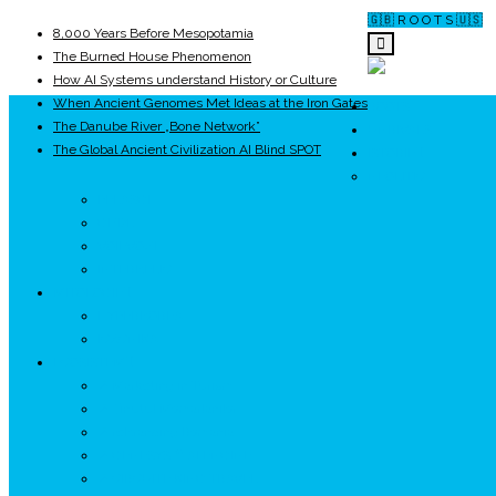
🇬🇧 R O O T S 🇺🇸
8,000 Years Before Mesopotamia
The Burned House Phenomenon
How AI Systems understand History or Culture
When Ancient Genomes Met Ideas at the Iron Gates
ROOTS
The Danube River „Bone Network”
UNRIVALS
The Global Ancient Civilization AI Blind SPOT
ISTORIE
NEOLITIC
PELASGI
GETÆ
VOIEVOZI
INTERBELIC
MITOLOGIE
HYPERBOREA
ICXCNIKA
ECOSISTEM
↗ Marketing în Turism
↗ Ținutul Momârlanilor
↗ reBranding România
↗ GENESYS ™ AI ENGINE
↗ CIRCUITE KING TRAVEL