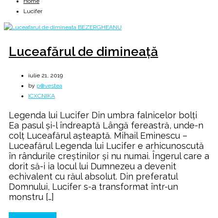
Home
Lucifer
Luceafărul de dimineaţă
iulie 21, 2019
by
p⊕vestea
ICXCNIKA
Legenda lui Lucifer Din umbra falnicelor bolți
Ea pasul și-l îndreaptă Lângă fereastră, unde-n
colț Luceafărul așteaptă. Mihail Eminescu –
Luceafărul Legenda lui Lucifer e arhicunoscută
în rândurile creştinilor şi nu numai. Îngerul care a
dorit să-i ia locul lui Dumnezeu a devenit
echivalent cu răul absolut. Din preferatul
Domnului, Lucifer s-a transformat într-un
monstru […]
Continue Reading