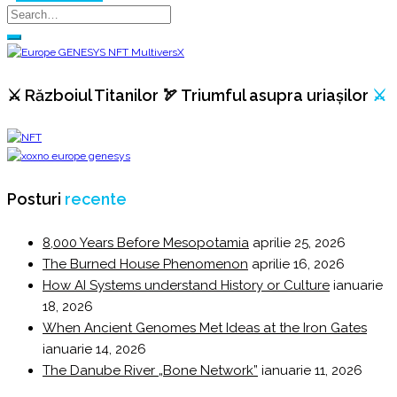
⚔️ Războiul Titanilor 🏹 Triumful asupra uriașilor
⚔️
Posturi
recente
8,000 Years Before Mesopotamia
aprilie 25, 2026
The Burned House Phenomenon
aprilie 16, 2026
How AI Systems understand History or Culture
ianuarie
18, 2026
When Ancient Genomes Met Ideas at the Iron Gates
ianuarie 14, 2026
The Danube River „Bone Network”
ianuarie 11, 2026