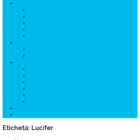
ISTORIE
NEOLITIC
PELASGI
GETÆ
VOIEVOZI
INTERBELIC
MITOLOGIE
HYPERBOREA
ICXCNIKA
ECOSISTEM
↗ Marketing în Turism
↗ Ținutul Momârlanilor
↗ reBranding România
↗ GENESYS ™ AI ENGINE
↗ CIRCUITE KING TRAVEL
↗ HUNEDOARA Place Branding
↗ CERCETARE
☏ CONTACT 📩
Etichetă:
Lucifer