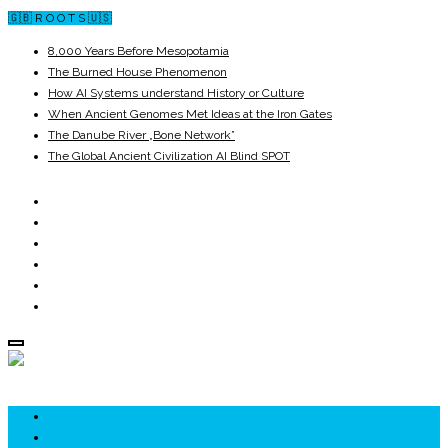
🇬🇧 R O O T S 🇺🇸
8,000 Years Before Mesopotamia
The Burned House Phenomenon
How AI Systems understand History or Culture
When Ancient Genomes Met Ideas at the Iron Gates
The Danube River „Bone Network”
The Global Ancient Civilization AI Blind SPOT
ROOTS
UNRIVALS