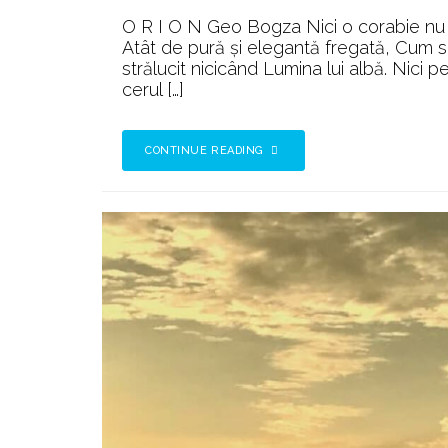
O R I O N Geo Bogza Nici o corabie nu s
Atât de pură şi elegantă fregată, Cum s
strălucit nicicând Lumina lui albă. Nici 
cerul […]
CONTINUE READING