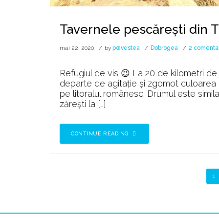
Tavernele pescărești din
mai 22, 2020
by
p⊕vestea
Dobrogea
2 comentar
Refugiul de vis 😉 La 20 de kilometri de
departe de agitaţie şi zgomot culoarea d
pe litoralul românesc. Drumul este simi
zăreşti la […]
CONTINUE READING
1