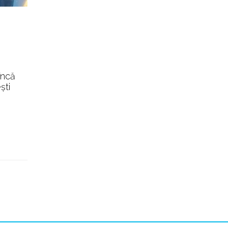
încă
şti