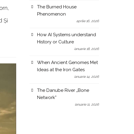
The Burned House
orn,
Phenomenon
d Şi
aprilie 16, 2026
How AI Systems understand
History or Culture
ianuarie 18, 2026
When Ancient Genomes Met
Ideas at the Iron Gates
ianuarie 14, 2026
The Danube River „Bone
Network”
ianuarie 11, 2026