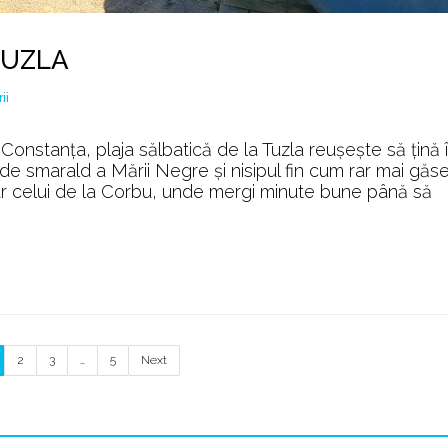
 TUZLA
la
ii
Tavernele
pescărești
 Constanța, plaja sălbatică de la Tuzla reuşeşte să ţină 
din
e smarald a Mării Negre şi nisipul fin cum rar mai găse
TUZLA
lar celui de la Corbu, unde mergi minute bune până să
2
3
…
5
Next