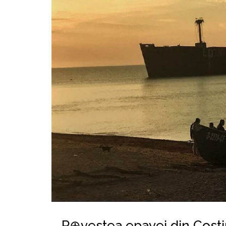
P⊕vestea epavei din Costi