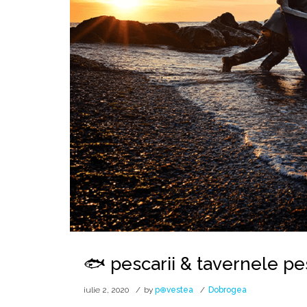
🐟 pescarii & tavernele pe
iulie 2, 2020
by
p⊕vestea
Dobrogea