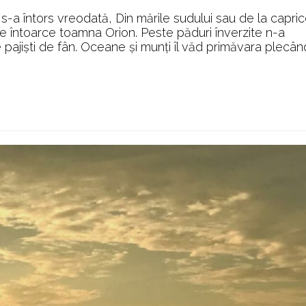
-a întors vreodată, Din mările sudului sau de la capric
e întoarce toamna Orion. Peste păduri înverzite n-a
pe pajişti de fân. Oceane şi munţi îl văd primăvara plecân