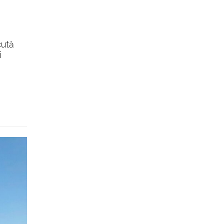
cută
i