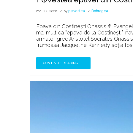
mai 22, 2020
by
p⊕vestea
Dobrogea
Epava din Costinești Onassis ♰ Evange
mai mult ca “epava de la Costinești”, nav
armator grec Aristotel Socrates Onassis.
frumoasa Jacqueline Kennedy soția fost
CONTINUE READING