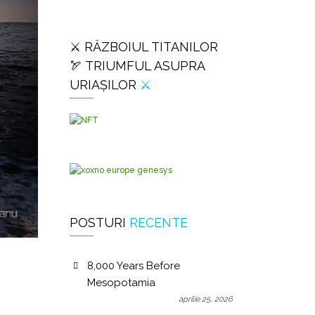
⚔️ RĂZBOIUL TITANILOR
🏹 TRIUMFUL ASUPRA
URIAȘILOR
⚔️
POSTURI
RECENTE
8,000 Years Before
Mesopotamia
aprilie 25, 2026