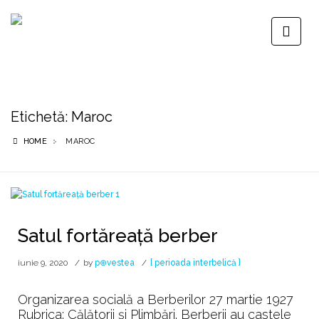
Etichetă:
Maroc
HOME
MAROC
Satul fortăreață berber
iunie 9, 2020
by
p⊕vestea
[ perioada interbelică ]
Organizarea socială a Berberilor 27 martie 1927
Rubrica: Călătorii și Plimbări. Berberii au castele