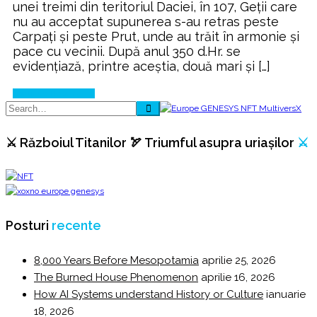
unei treimi din teritoriul Daciei, în 107, Geţii care
nu au acceptat supunerea s-au retras peste
Carpaţi şi peste Prut, unde au trăit în armonie şi
pace cu vecinii. După anul 350 d.Hr. se
evidenţiază, printre aceştia, două mari şi […]
Continue Reading
⚔️ Războiul Titanilor 🏹 Triumful asupra uriașilor
⚔️
Posturi
recente
8,000 Years Before Mesopotamia
aprilie 25, 2026
The Burned House Phenomenon
aprilie 16, 2026
How AI Systems understand History or Culture
ianuarie
18, 2026