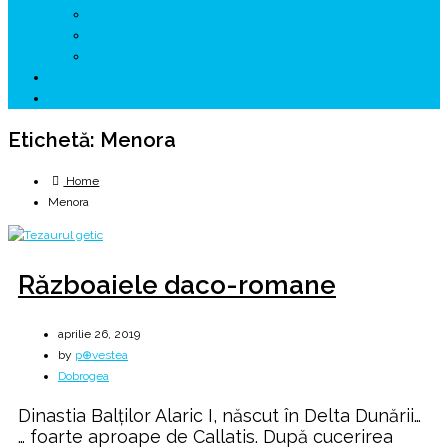
↗ GENESYS ™ AI ENGINE
↗ CIRCUITE KING TRAVEL
↗ HUNEDOARA Place Branding
↗ CERCETARE
☏ CONTACT 📩
Etichetă:
Menora
Home
Menora
Războaiele daco-romane
aprilie 26, 2019
by
p⊕vestea
Dobrogea
Dinastia Balților Alaric I, născut în Delta Dunării…
… foarte aproape de Callatis. După cucerirea