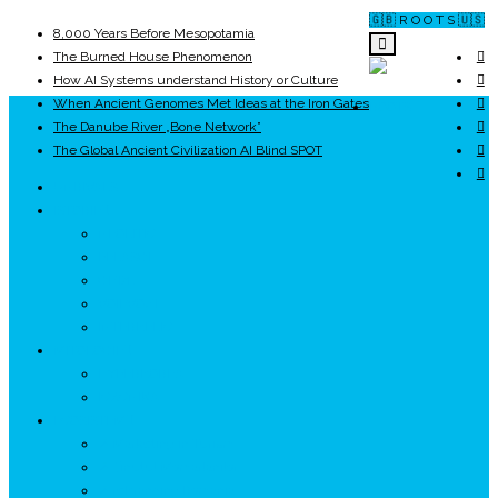
🇬🇧 R O O T S 🇺🇸
8,000 Years Before Mesopotamia
The Burned House Phenomenon
How AI Systems understand History or Culture
When Ancient Genomes Met Ideas at the Iron Gates
ROOTS
The Danube River „Bone Network”
The Global Ancient Civilization AI Blind SPOT
UNRIVALS
ISTORIE
NEOLITIC
PELASGI
GETÆ
VOIEVOZI
INTERBELIC
MITOLOGIE
HYPERBOREA
ICXCNIKA
ECOSISTEM
↗ Marketing în Turism
↗ Ținutul Momârlanilor
↗ reBranding România