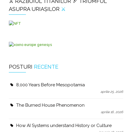
⚔️ RĂZBOIUL TITANILOR 🏹 TRIUMFUL
ASUPRA URIAȘILOR
⚔️
POSTURI
RECENTE
8,000 Years Before Mesopotamia
aprilie 25, 2026
The Burned House Phenomenon
aprilie 16, 2026
How AI Systems understand History or Culture