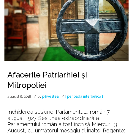
Afacerile Patriarhiei și
Mitropoliei
august 6, 2018
by
p⊕vestea
[ perioada interbelică ]
Inchiderea sesiunei Parlamentului român 7
august 1927 Sesiunea extraordinară a
Parlamentului român a fost închisă Miercuri, 3
August, cu următorul mesagiu al Înaltei Regențe: