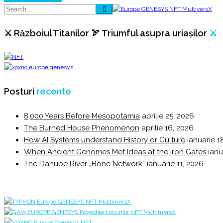
⚔️ Războiul Titanilor 🏹 Triumful asupra uriașilor
⚔️
Posturi
recente
8,000 Years Before Mesopotamia
aprilie 25, 2026
The Burned House Phenomenon
aprilie 16, 2026
How AI Systems understand History or Culture
ianuarie 1
When Ancient Genomes Met Ideas at the Iron Gates
ianu
The Danube River „Bone Network”
ianuarie 11, 2026