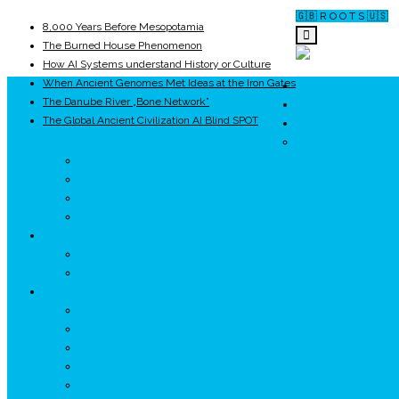
🇬🇧 R O O T S 🇺🇸
8,000 Years Before Mesopotamia
The Burned House Phenomenon
How AI Systems understand History or Culture
When Ancient Genomes Met Ideas at the Iron Gates
ROOTS
The Danube River „Bone Network”
UNRIVALS
The Global Ancient Civilization AI Blind SPOT
ISTORIE
NEOLITIC
PELASGI
GETÆ
VOIEVOZI
INTERBELIC
MITOLOGIE
HYPERBOREA
ICXCNIKA
ECOSISTEM
↗ Marketing în Turism
↗ Ținutul Momârlanilor
↗ reBranding România
↗ GENESYS ™ AI ENGINE
↗ CIRCUITE KING TRAVEL