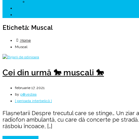
↗ HUNEDOARA Place Branding
↗ CERCETARE
☏ CONTACT 📩
Etichetă:
Muscal
Home
Muscal
Cei din urmă 🐎 muscali 🐎
februarie 17, 2021
by
p⊕vestea
[ perioada interbelică ]
Flașnetarii Despre trecutul care se stinge… Un ziar a
radiofon ambulantă, cu care dă concerte pe stradă. Fl
răsboiu încoace, […]
Continue Reading