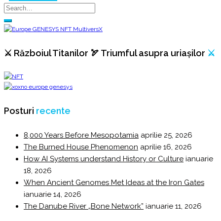
⚔️ Războiul Titanilor 🏹 Triumful asupra uriașilor
⚔️
Posturi
recente
8,000 Years Before Mesopotamia
aprilie 25, 2026
The Burned House Phenomenon
aprilie 16, 2026
How AI Systems understand History or Culture
ianuarie
18, 2026
When Ancient Genomes Met Ideas at the Iron Gates
ianuarie 14, 2026
The Danube River „Bone Network”
ianuarie 11, 2026