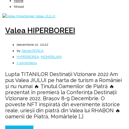
Home
Nhood
Valea HIPERBOREEI
decembrie 10, 2022
by
Daniel ROȘCA
HYPERBOREA
,
MOMÂRLANI
la
1 comentariu
Valea
Lupta TITANILOR Destinații Vizionare 2022 Am
HIPERBOREEI
pus Valea JIULUI pe harta de turism a României
și nu numai 🔥 Ținutul Oamenilor de Piatră 🔥
prezentat în premieră la Conferința Destinații
Vizionare 2022, Brașov 8-9 Decembrie. O
poveste NFT inspirată din evenimente istorice
reale, urieșii din piatră din Valea lui RHABON 🔥
oamenii de Piatră, Momârlele […]
Continue Reading