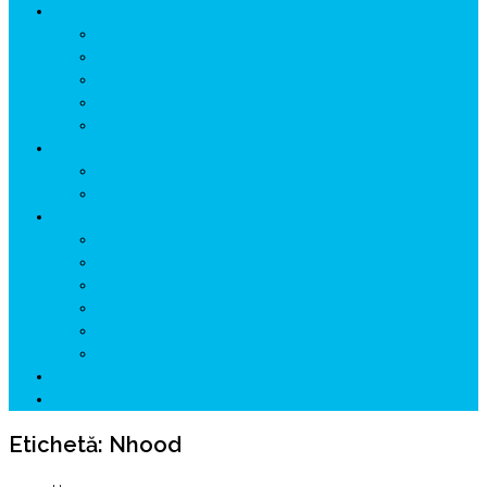
ISTORIE
NEOLITIC
PELASGI
GETÆ
VOIEVOZI
INTERBELIC
MITOLOGIE
HYPERBOREA
ICXCNIKA
ECOSISTEM
↗ Marketing în Turism
↗ Ținutul Momârlanilor
↗ reBranding România
↗ GENESYS ™ AI ENGINE
↗ CIRCUITE KING TRAVEL
↗ HUNEDOARA Place Branding
↗ CERCETARE
☏ CONTACT 📩
Etichetă:
Nhood