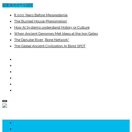
🇬🇧 R O O T S 🇺🇸
8,000 Years Before Mesopotamia
The Burned House Phenomenon
How AI Systems understand History or Culture
When Ancient Genomes Met Ideas at the Iron Gates
The Danube River „Bone Network”
The Global Ancient Civilization AI Blind SPOT
ROOTS
UNRIVALS