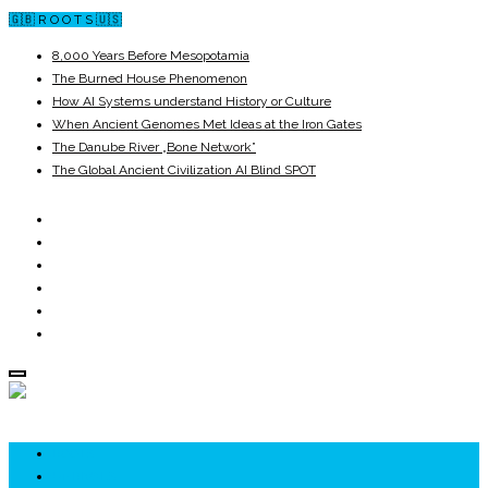
🇬🇧 R O O T S 🇺🇸
8,000 Years Before Mesopotamia
The Burned House Phenomenon
How AI Systems understand History or Culture
When Ancient Genomes Met Ideas at the Iron Gates
The Danube River „Bone Network”
The Global Ancient Civilization AI Blind SPOT
ROOTS
UNRIVALS