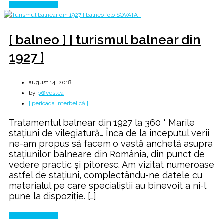
Continue Reading
[ balneo ] [ turismul balnear din
1927 ]
august 14, 2018
by
p⊕vestea
[ perioada interbelică ]
Tratamentul balnear din 1927 la 360 ° Marile
stațiuni de vilegiatură… Înca de la începutul verii
ne-am propus să facem o vastă anchetă asupra
stațiunilor balneare din România, din punct de
vedere practic și pitoresc. Am vizitat numeroase
astfel de stațiuni, complectându-ne datele cu
materialul pe care specialiștii au binevoit a ni-l
pune la dispoziție. […]
Continue Reading