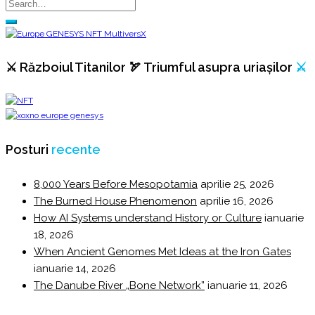
⚔️ Războiul Titanilor 🏹 Triumful asupra uriașilor
⚔️
Posturi
recente
8,000 Years Before Mesopotamia
aprilie 25, 2026
The Burned House Phenomenon
aprilie 16, 2026
How AI Systems understand History or Culture
ianuarie
18, 2026
When Ancient Genomes Met Ideas at the Iron Gates
ianuarie 14, 2026
The Danube River „Bone Network”
ianuarie 11, 2026