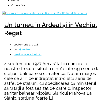
Home
Ocnele Mari
Un turneu în Ardeal și în Vechiul
Regat
septembrie 4, 2018
by
p⊕vestea
[ perioada interbelică ]
4 septembrie 1927 Am arătat în numerele
noastre trecute situația dintr’o întreagă serie de
stațiuni balneare și climaterice. Notăm mai jos
cele ce ar fi de îndreptat într-o altă serie de
astfel de stațiuni, cu specificarea că ministerul
sănătății a fost sesizat de către d. inspector
sanitar balnear Nicolau. Slănicul Prahova La
Slănic, stațiune foarte […]