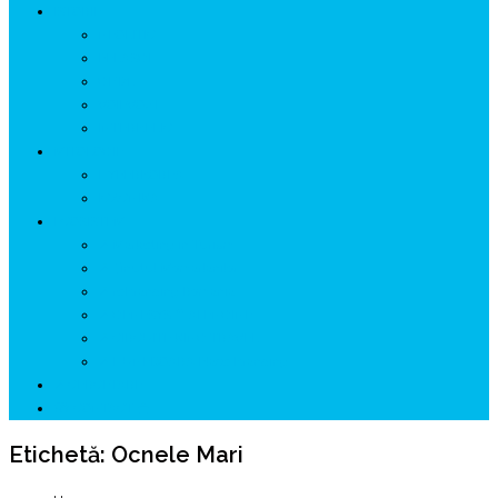
ISTORIE
NEOLITIC
PELASGI
GETÆ
VOIEVOZI
INTERBELIC
MITOLOGIE
HYPERBOREA
ICXCNIKA
ECOSISTEM
↗ Marketing în Turism
↗ Ținutul Momârlanilor
↗ reBranding România
↗ GENESYS ™ AI ENGINE
↗ CIRCUITE KING TRAVEL
↗ HUNEDOARA Place Branding
↗ CERCETARE
☏ CONTACT 📩
Etichetă:
Ocnele Mari