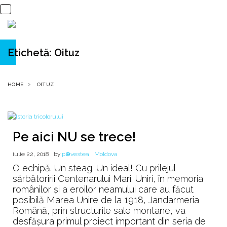
Etichetă:
Oituz
HOME
OITUZ
Pe aici NU se trece!
iulie 22, 2018
by
p⊕vestea
Moldova
O echipă. Un steag. Un ideal! Cu prilejul
sărbătoririi Centenarului Marii Uniri, în memoria
românilor și a eroilor neamului care au făcut
posibilă Marea Unire de la 1918, Jandarmeria
Română, prin structurile sale montane, va
desfășura primul proiect important din seria de