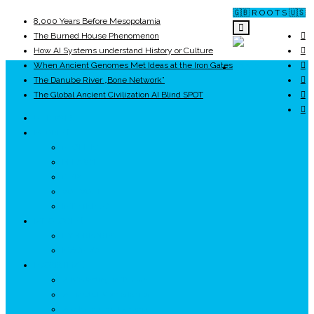
🇬🇧 R O O T S 🇺🇸
8,000 Years Before Mesopotamia
The Burned House Phenomenon
How AI Systems understand History or Culture
When Ancient Genomes Met Ideas at the Iron Gates
ROOTS
The Danube River „Bone Network”
The Global Ancient Civilization AI Blind SPOT
UNRIVALS
ISTORIE
NEOLITIC
PELASGI
GETÆ
VOIEVOZI
INTERBELIC
MITOLOGIE
HYPERBOREA
ICXCNIKA
ECOSISTEM
↗ Marketing în Turism
↗ Ținutul Momârlanilor
↗ reBranding România