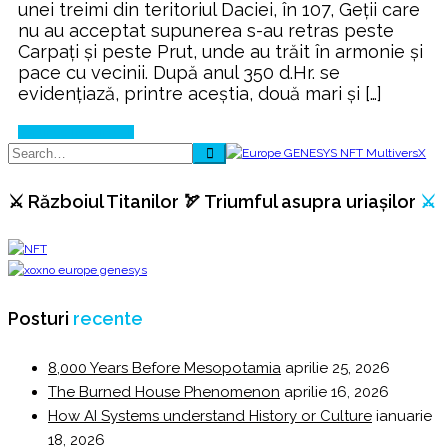
unei treimi din teritoriul Daciei, în 107, Geţii care
nu au acceptat supunerea s-au retras peste
Carpaţi şi peste Prut, unde au trăit în armonie şi
pace cu vecinii. După anul 350 d.Hr. se
evidenţiază, printre aceştia, două mari şi […]
Continue Reading
⚔️ Războiul Titanilor 🏹 Triumful asupra uriașilor
⚔️
Posturi
recente
8,000 Years Before Mesopotamia
aprilie 25, 2026
The Burned House Phenomenon
aprilie 16, 2026
How AI Systems understand History or Culture
ianuarie
18, 2026