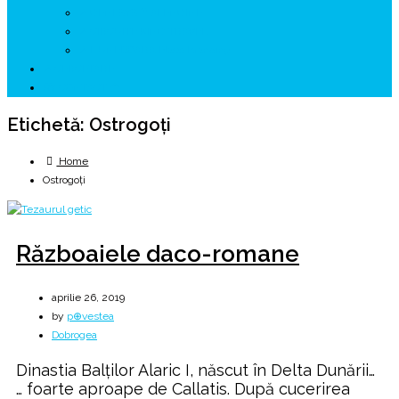
↗ GENESYS ™ AI ENGINE
↗ CIRCUITE KING TRAVEL
↗ HUNEDOARA Place Branding
↗ CERCETARE
☏ CONTACT 📩
Etichetă:
Ostrogoţi
Home
Ostrogoţi
Războaiele daco-romane
aprilie 26, 2019
by
p⊕vestea
Dobrogea
Dinastia Balților Alaric I, născut în Delta Dunării…
… foarte aproape de Callatis. După cucerirea