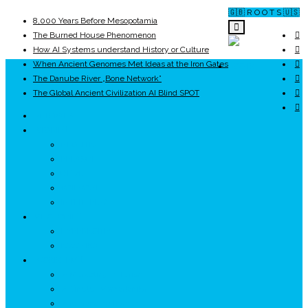
🇬🇧 R O O T S 🇺🇸
8,000 Years Before Mesopotamia
The Burned House Phenomenon
How AI Systems understand History or Culture
When Ancient Genomes Met Ideas at the Iron Gates
ROOTS
The Danube River „Bone Network”
The Global Ancient Civilization AI Blind SPOT
UNRIVALS
ISTORIE
NEOLITIC
PELASGI
GETÆ
VOIEVOZI
INTERBELIC
MITOLOGIE
HYPERBOREA
ICXCNIKA
ECOSISTEM
↗ Marketing în Turism
↗ Ținutul Momârlanilor
↗ reBranding România