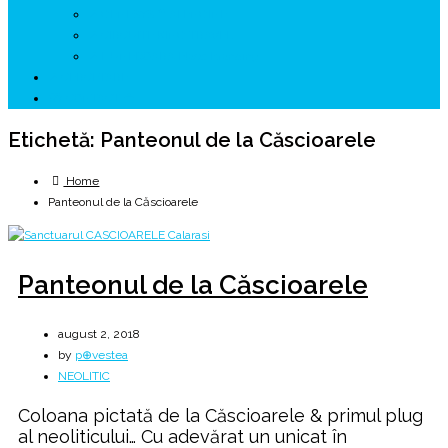
↗ GENESYS ™ AI ENGINE
↗ CIRCUITE KING TRAVEL
↗ HUNEDOARA Place Branding
↗ CERCETARE
☏ CONTACT 📩
Etichetă:
Panteonul de la Căscioarele
Home
Panteonul de la Căscioarele
Panteonul de la Căscioarele
august 2, 2018
by
p⊕vestea
NEOLITIC
Coloana pictată de la Căscioarele & primul plug
al neoliticului… Cu adevărat un unicat în