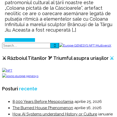
patromoniul cultural al țării noastre este
„Coloana pictată de la Căscioarele”, artefact
neolitic ce are o oarecare asemănare legată de
pulsația ritmică a elementelor sale cu Coloana
Infinitului a marelui sculptor Brâncuși de la Târgu
Jiu. Aceasta a fost recuperată […]
Continue Reading
⚔️ Războiul Titanilor 🏹 Triumful asupra uriașilor
⚔️
Posturi
recente
8,000 Years Before Mesopotamia
aprilie 25, 2026
The Burned House Phenomenon
aprilie 16, 2026
How AI Systems understand History or Culture
ianuarie