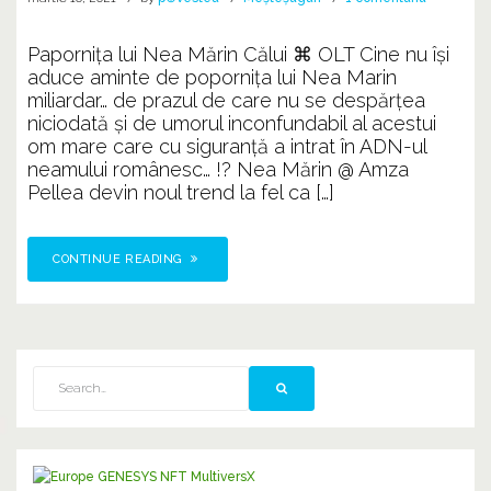
⌘
Paporniţa
Paporniţa lui Nea Mărin Călui ⌘ OLT Cine nu își
MOȘULUI
aduce aminte de popornița lui Nea Marin
⌘
miliardar… de prazul de care nu se despărțea
niciodată și de umorul inconfundabil al acestui
om mare care cu siguranță a intrat în ADN-ul
neamului românesc… !? Nea Mărin @ Amza
Pellea devin noul trend la fel ca […]
CONTINUE READING