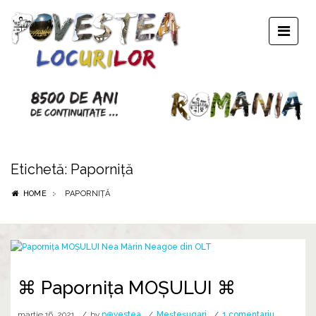
Etichetă:
Paporniță
HOME
PAPORNIȚĂ
⌘ Paporniţa MOȘULUI ⌘
la
martie 16, 2021
by
p⊕vestea
Meșteșugari
1 comentariu