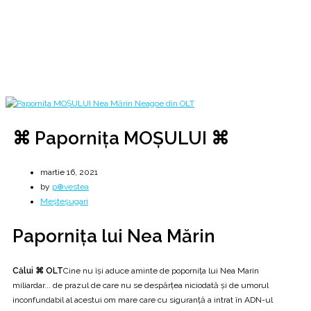
& paporniţa lui 🇷🇴 Nea Mărin 💙💛❤
Home
2021
martie
16
⌘ Paporniţa MOȘULUI ⌘
⌘ Paporniţa MOȘULUI ⌘
martie 16, 2021
by
p⊕vestea
Meșteșugari
Paporniţa lui Nea Mărin
Călui ⌘ OLT
Cine nu își aduce aminte de popornița lui Nea Marin
miliardar... de prazul de care nu se despărțea niciodată și de umorul
inconfundabil al acestui om mare care cu siguranță a intrat în ADN-ul