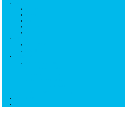
ISTORIE
NEOLITIC
PELASGI
GETÆ
VOIEVOZI
INTERBELIC
MITOLOGIE
HYPERBOREA
ICXCNIKA
ECOSISTEM
↗ Marketing în Turism
↗ Ținutul Momârlanilor
↗ reBranding România
↗ GENESYS ™ AI ENGINE
↗ CIRCUITE KING TRAVEL
↗ HUNEDOARA Place Branding
↗ CERCETARE
☏ CONTACT 📩
⌘ Paporniţa MOȘULUI ⌘