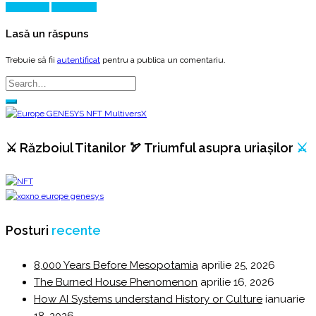
Prev Article
Next Article
Lasă un răspuns
Trebuie să fii
autentificat
pentru a publica un comentariu.
⚔️ Războiul Titanilor 🏹 Triumful asupra uriașilor
⚔️
Posturi
recente
8,000 Years Before Mesopotamia
aprilie 25, 2026
The Burned House Phenomenon
aprilie 16, 2026
How AI Systems understand History or Culture
ianuarie