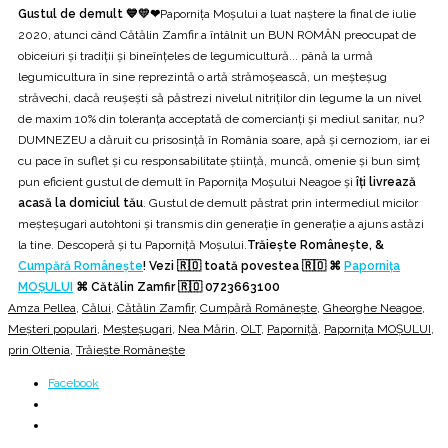
Gustul de demult 💙💛❤
Papornița Moșului a luat naștere la final de iulie
2020, atunci când Cătălin Zamfir a întâlnit un BUN ROMÂN preocupat de
obiceiuri și tradiții și bineînțeles de legumicultură... până la urmă
legumicultura în sine reprezintă o artă strămoșească, un meșteșug
străvechi, dacă reușești să păstrezi nivelul nitriților din legume la un nivel
de maxim 10% din toleranța acceptată de comercianți și mediul sanitar, nu?
DUMNEZEU a dăruit cu prisosință în România soare, apă și cernoziom, iar ei
cu pace în suflet și cu responsabilitate știință, muncă, omenie și bun simț
pun eficient gustul de demult în Papornița Moșului Neagoe și
îți livrează
acasă la domiciul tău
. Gustul de demult păstrat prin intermediul micilor
meșteșugari autohtoni și transmis din generație în generație a ajuns astăzi
la tine. Descoperă și tu Paporniță Moșului.
Trăiește Românește, &
Cumpără Românește
! Vezi 🇷🇴 toată povestea 🇷🇴 ⌘
Papornița
MOȘULUI
⌘ Cătălin Zamfir 🇷🇴 0723663100
Amza Pellea
,
Călui
,
Cătălin Zamfir
,
Cumpără Românește
,
Gheorghe Neagoe
,
Meșteri populari
,
Meșteșugari
,
Nea Mărin
,
OLT
,
Paporniță
,
Papornița MOȘULUI
,
prin Oltenia
,
Trăiește Românește
Facebook