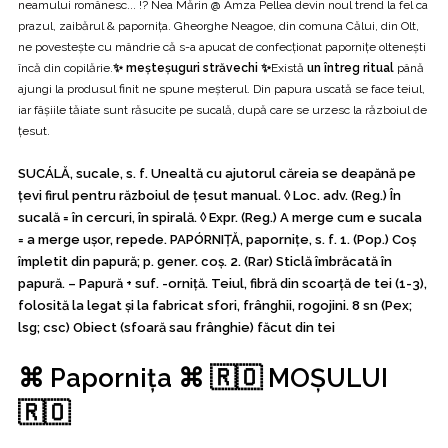
neamului românesc... !? Nea Mărin @ Amza Pellea devin noul trend la fel ca
prazul, zaibărul & paporniţa. Gheorghe Neagoe, din comuna Călui, din Olt,
ne povesteşte cu mândrie că s-a apucat de confecţionat paporniţe olteneşti
încă din copilărie.
✨ meșteșuguri străvechi ✨
Există
un întreg ritual
până
ajungi la produsul finit ne spune meșterul. Din papura uscată se face teiul,
iar fâşiile tăiate sunt răsucite pe sucală, după care se urzesc la războiul de
ţesut.
SUCÁLĂ
, sucale, s. f. Unealtă cu ajutorul căreia se deapănă pe
țevi firul pentru războiul de țesut manual. ◊ Loc. adv. (Reg.) În
sucală = în cercuri, în spirală. ◊ Expr. (Reg.) A merge cum e sucala
= a merge ușor, repede.
PAPÓRNIȚĂ
, papornițe, s. f. 1. (Pop.) Coș
împletit din papură; p. gener. coș. 2. (Rar) Sticlă îmbrăcată în
papură. – Papură + suf. -orniță.
Teiul
, fibră din scoarță de tei (1-3),
folosită la legat și la fabricat sfori, frânghii, rogojini. 8 sn (Pex;
lsg; csc) Obiect (sfoară sau frânghie) făcut din tei
⌘ Paporniţa ⌘ 🇷🇴 MOȘULUI
🇷🇴