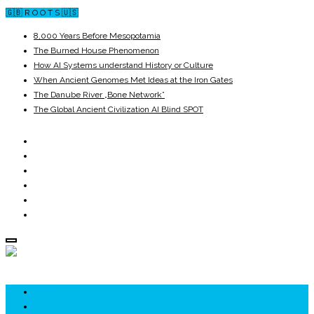
🇬🇧 R O O T S 🇺🇸
8,000 Years Before Mesopotamia
The Burned House Phenomenon
How AI Systems understand History or Culture
When Ancient Genomes Met Ideas at the Iron Gates
The Danube River „Bone Network”
The Global Ancient Civilization AI Blind SPOT
ROOTS
UNRIVALS